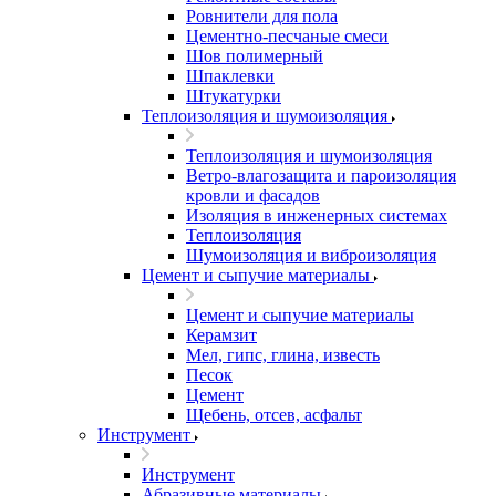
Ровнители для пола
Цементно-песчаные смеси
Шов полимерный
Шпаклевки
Штукатурки
Теплоизоляция и шумоизоляция
Теплоизоляция и шумоизоляция
Ветро-влагозащита и пароизоляция
кровли и фасадов
Изоляция в инженерных системах
Теплоизоляция
Шумоизоляция и виброизоляция
Цемент и сыпучие материалы
Цемент и сыпучие материалы
Керамзит
Мел, гипс, глина, известь
Песок
Цемент
Щебень, отсев, асфальт
Инструмент
Инструмент
Абразивные материалы