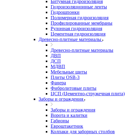
Битумная гидроизоляция
Гидроизоляционные ленты
Гидрошпонки
Полимерная гидроизоляция
Профилированные мембраны
Рулонная гидроизоляция
Цементная гидроизоляция
Древесно-плитные материалы
Древесно-плитные материалы
ДВП
ДСП
МДВП
Мебельные щиты
Плиты OSB-3
Фанера
Фибролитовые плиты
ЦСП (Цементно-стружечная плита)
Заборы и ограждения
Заборы и ограждения
Ворота и калитки
Габионы
Евроштакетник
Колпаки для заборных столбов