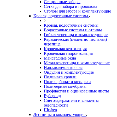
Секционные заборы
Сетка для забора и проволока
Столбы для забора и комплектующие
Кровля, водосточные системы
Кровля, водосточные системы
Водосточные системы и отливы
Гибкая черепица и комплектующие
Керамическая (цементно-песчаная)
черепица
Кровельная вентиляция
Кровельная гидроизоляция
Мансардные окна
Металлочерепица и комплектующие
Наплавляемая кровля
Ондулин и комплектующие
Подшивка кровли
Поликарбонат и козырьки
Полимерные мембраны
Профнастил и оцинкованные листы
Рубероид
Снегозадержатели и элементы
безопасности
Шифер
Лестницы и комплектующие