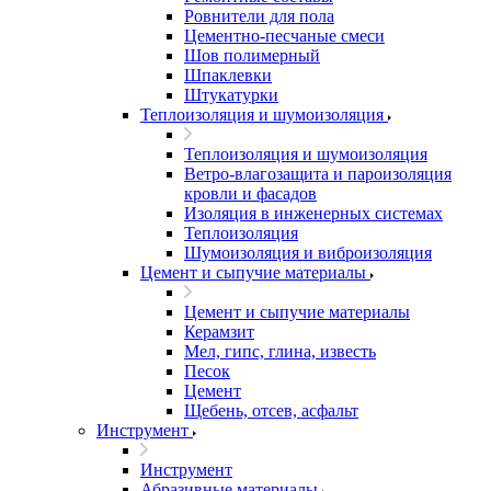
Ровнители для пола
Цементно-песчаные смеси
Шов полимерный
Шпаклевки
Штукатурки
Теплоизоляция и шумоизоляция
Теплоизоляция и шумоизоляция
Ветро-влагозащита и пароизоляция
кровли и фасадов
Изоляция в инженерных системах
Теплоизоляция
Шумоизоляция и виброизоляция
Цемент и сыпучие материалы
Цемент и сыпучие материалы
Керамзит
Мел, гипс, глина, известь
Песок
Цемент
Щебень, отсев, асфальт
Инструмент
Инструмент
Абразивные материалы