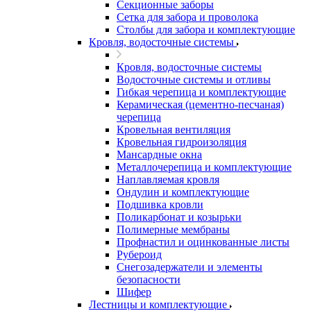
Секционные заборы
Сетка для забора и проволока
Столбы для забора и комплектующие
Кровля, водосточные системы
Кровля, водосточные системы
Водосточные системы и отливы
Гибкая черепица и комплектующие
Керамическая (цементно-песчаная)
черепица
Кровельная вентиляция
Кровельная гидроизоляция
Мансардные окна
Металлочерепица и комплектующие
Наплавляемая кровля
Ондулин и комплектующие
Подшивка кровли
Поликарбонат и козырьки
Полимерные мембраны
Профнастил и оцинкованные листы
Рубероид
Снегозадержатели и элементы
безопасности
Шифер
Лестницы и комплектующие