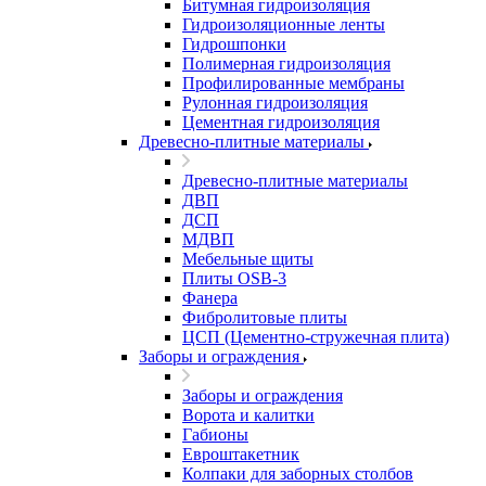
Битумная гидроизоляция
Гидроизоляционные ленты
Гидрошпонки
Полимерная гидроизоляция
Профилированные мембраны
Рулонная гидроизоляция
Цементная гидроизоляция
Древесно-плитные материалы
Древесно-плитные материалы
ДВП
ДСП
МДВП
Мебельные щиты
Плиты OSB-3
Фанера
Фибролитовые плиты
ЦСП (Цементно-стружечная плита)
Заборы и ограждения
Заборы и ограждения
Ворота и калитки
Габионы
Евроштакетник
Колпаки для заборных столбов