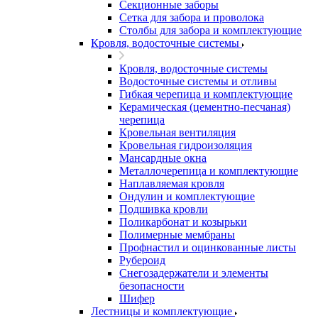
Секционные заборы
Сетка для забора и проволока
Столбы для забора и комплектующие
Кровля, водосточные системы
Кровля, водосточные системы
Водосточные системы и отливы
Гибкая черепица и комплектующие
Керамическая (цементно-песчаная)
черепица
Кровельная вентиляция
Кровельная гидроизоляция
Мансардные окна
Металлочерепица и комплектующие
Наплавляемая кровля
Ондулин и комплектующие
Подшивка кровли
Поликарбонат и козырьки
Полимерные мембраны
Профнастил и оцинкованные листы
Рубероид
Снегозадержатели и элементы
безопасности
Шифер
Лестницы и комплектующие