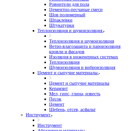
Ровнители для пола
Цементно-песчаные смеси
Шов полимерный
Шпаклевки
Штукатурки
Теплоизоляция и шумоизоляция
Теплоизоляция и шумоизоляция
Ветро-влагозащита и пароизоляция
кровли и фасадов
Изоляция в инженерных системах
Теплоизоляция
Шумоизоляция и виброизоляция
Цемент и сыпучие материалы
Цемент и сыпучие материалы
Керамзит
Мел, гипс, глина, известь
Песок
Цемент
Щебень, отсев, асфальт
Инструмент
Инструмент
Абразивные материалы