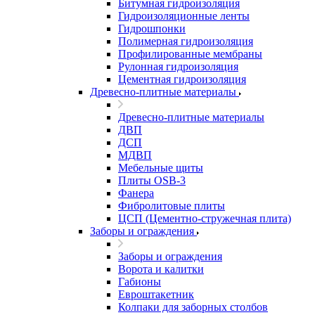
Битумная гидроизоляция
Гидроизоляционные ленты
Гидрошпонки
Полимерная гидроизоляция
Профилированные мембраны
Рулонная гидроизоляция
Цементная гидроизоляция
Древесно-плитные материалы
Древесно-плитные материалы
ДВП
ДСП
МДВП
Мебельные щиты
Плиты OSB-3
Фанера
Фибролитовые плиты
ЦСП (Цементно-стружечная плита)
Заборы и ограждения
Заборы и ограждения
Ворота и калитки
Габионы
Евроштакетник
Колпаки для заборных столбов