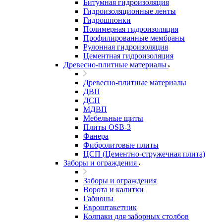
Битумная гидроизоляция
Гидроизоляционные ленты
Гидрошпонки
Полимерная гидроизоляция
Профилированные мембраны
Рулонная гидроизоляция
Цементная гидроизоляция
Древесно-плитные материалы
Древесно-плитные материалы
ДВП
ДСП
МДВП
Мебельные щиты
Плиты OSB-3
Фанера
Фибролитовые плиты
ЦСП (Цементно-стружечная плита)
Заборы и ограждения
Заборы и ограждения
Ворота и калитки
Габионы
Евроштакетник
Колпаки для заборных столбов