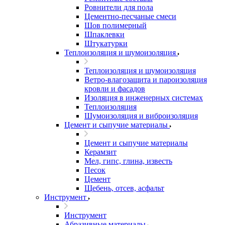
Ровнители для пола
Цементно-песчаные смеси
Шов полимерный
Шпаклевки
Штукатурки
Теплоизоляция и шумоизоляция
Теплоизоляция и шумоизоляция
Ветро-влагозащита и пароизоляция
кровли и фасадов
Изоляция в инженерных системах
Теплоизоляция
Шумоизоляция и виброизоляция
Цемент и сыпучие материалы
Цемент и сыпучие материалы
Керамзит
Мел, гипс, глина, известь
Песок
Цемент
Щебень, отсев, асфальт
Инструмент
Инструмент
Абразивные материалы