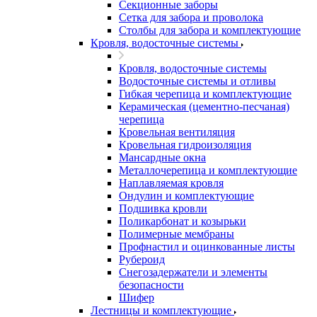
Секционные заборы
Сетка для забора и проволока
Столбы для забора и комплектующие
Кровля, водосточные системы
Кровля, водосточные системы
Водосточные системы и отливы
Гибкая черепица и комплектующие
Керамическая (цементно-песчаная)
черепица
Кровельная вентиляция
Кровельная гидроизоляция
Мансардные окна
Металлочерепица и комплектующие
Наплавляемая кровля
Ондулин и комплектующие
Подшивка кровли
Поликарбонат и козырьки
Полимерные мембраны
Профнастил и оцинкованные листы
Рубероид
Снегозадержатели и элементы
безопасности
Шифер
Лестницы и комплектующие