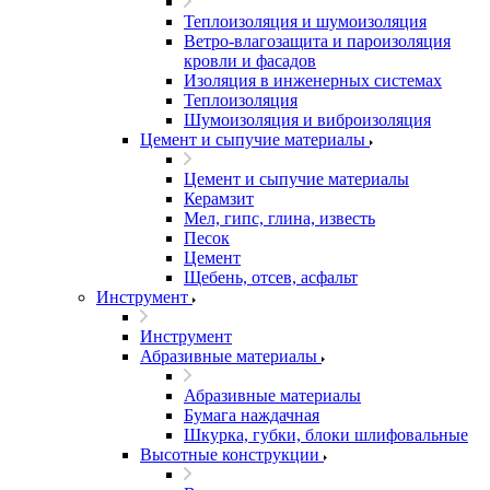
Теплоизоляция и шумоизоляция
Ветро-влагозащита и пароизоляция
кровли и фасадов
Изоляция в инженерных системах
Теплоизоляция
Шумоизоляция и виброизоляция
Цемент и сыпучие материалы
Цемент и сыпучие материалы
Керамзит
Мел, гипс, глина, известь
Песок
Цемент
Щебень, отсев, асфальт
Инструмент
Инструмент
Абразивные материалы
Абразивные материалы
Бумага наждачная
Шкурка, губки, блоки шлифовальные
Высотные конструкции