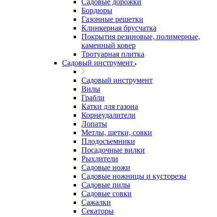
Садовые дорожки
Бордюры
Газонные решетки
Клинкерная брусчатка
Покрытия резиновые, полимерные,
каменный ковер
Тротуарная плитка
Садовый инструмент
Садовый инструмент
Вилы
Грабли
Катки для газона
Корнеудалители
Лопаты
Метлы, щетки, совки
Плодосъемники
Посадочные вилки
Рыхлители
Садовые ножи
Садовые ножницы и кусторезы
Садовые пилы
Садовые совки
Сажалки
Секаторы