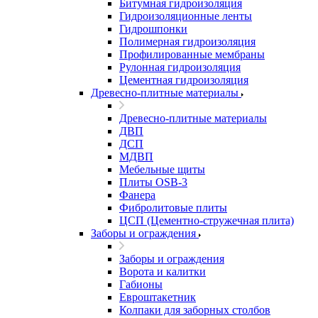
Битумная гидроизоляция
Гидроизоляционные ленты
Гидрошпонки
Полимерная гидроизоляция
Профилированные мембраны
Рулонная гидроизоляция
Цементная гидроизоляция
Древесно-плитные материалы
Древесно-плитные материалы
ДВП
ДСП
МДВП
Мебельные щиты
Плиты OSB-3
Фанера
Фибролитовые плиты
ЦСП (Цементно-стружечная плита)
Заборы и ограждения
Заборы и ограждения
Ворота и калитки
Габионы
Евроштакетник
Колпаки для заборных столбов