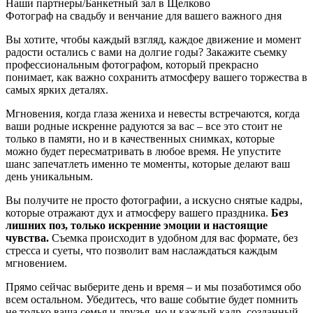
Наши партнеры/Банкетный зал в Щелково
Фотограф на свадьбу и венчание для вашего важного дня
Вы хотите, чтобы каждый взгляд, каждое движение и момент
радости остались с вами на долгие годы? Закажите съемку
профессиональным фотографом, который прекрасно
понимает, как важно сохранить атмосферу вашего торжества в
самых ярких деталях.
Мгновения, когда глаза жениха и невесты встречаются, когда
ваши родные искренне радуются за вас – все это стоит не
только в памяти, но и в качественных снимках, которые
можно будет пересматривать в любое время. Не упустите
шанс запечатлеть именно те моменты, которые делают ваш
день уникальным.
Вы получите не просто фотографии, а искусно снятые кадры,
которые отражают дух и атмосферу вашего праздника.
Без
лишних поз, только искренние эмоции и настоящие
чувства.
Съемка происходит в удобном для вас формате, без
стресса и суеты, что позволит вам наслаждаться каждым
мгновением.
Прямо сейчас выберите день и время – и мы позаботимся обо
всем остальном. Убедитесь, что ваше событие будет помнить
не только ваша семья и друзья, но и каждый кадр, созданный