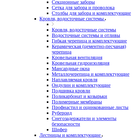
Секционные заборы
Сетка для забора и проволока
Столбы для забора и комплектующие
Кровля, водосточные системы
Кровля, водосточные системы
Водосточные системы и отливы
Гибкая черепица и комплектующие
Керамическая (цементно-песчаная)
черепица
Кровельная вентиляция
Кровельная гидроизоляция
Мансардные окна
Металлочерепица и комплектующие
Наплавляемая кровля
Ондулин и комплектующие
Подшивка кровли
Поликарбонат и козырьки
Полимерные мембраны
Профнастил и оцинкованные листы
Рубероид
Снегозадержатели и элементы
безопасности
Шифер
Лестницы и комплектующие