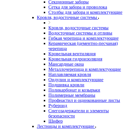
Секционные заборы
Сетка для забора и проволока
Столбы для забора и комплектующие
Кровля, водосточные системы
Кровля, водосточные системы
Водосточные системы и отливы
Гибкая черепица и комплектующие
Керамическая (цементно-песчаная)
черепица
Кровельная вентиляция
Кровельная гидроизоляция
Мансардные окна
Металлочерепица и комплектующие
Наплавляемая кровля
Ондулин и комплектующие
Подшивка кровли
Поликарбонат и козырьки
Полимерные мембраны
Профнастил и оцинкованные листы
Рубероид
Снегозадержатели и элементы
безопасности
Шифер
Лестницы и комплектующие