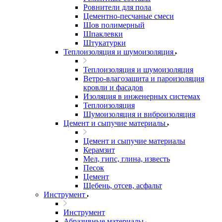
Ровнители для пола
Цементно-песчаные смеси
Шов полимерный
Шпаклевки
Штукатурки
Теплоизоляция и шумоизоляция
Теплоизоляция и шумоизоляция
Ветро-влагозащита и пароизоляция
кровли и фасадов
Изоляция в инженерных системах
Теплоизоляция
Шумоизоляция и виброизоляция
Цемент и сыпучие материалы
Цемент и сыпучие материалы
Керамзит
Мел, гипс, глина, известь
Песок
Цемент
Щебень, отсев, асфальт
Инструмент
Инструмент
Абразивные материалы