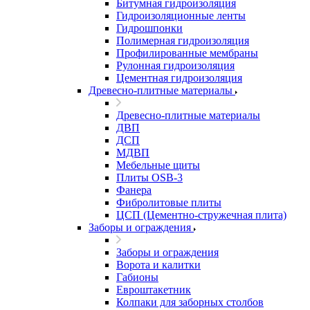
Битумная гидроизоляция
Гидроизоляционные ленты
Гидрошпонки
Полимерная гидроизоляция
Профилированные мембраны
Рулонная гидроизоляция
Цементная гидроизоляция
Древесно-плитные материалы
Древесно-плитные материалы
ДВП
ДСП
МДВП
Мебельные щиты
Плиты OSB-3
Фанера
Фибролитовые плиты
ЦСП (Цементно-стружечная плита)
Заборы и ограждения
Заборы и ограждения
Ворота и калитки
Габионы
Евроштакетник
Колпаки для заборных столбов