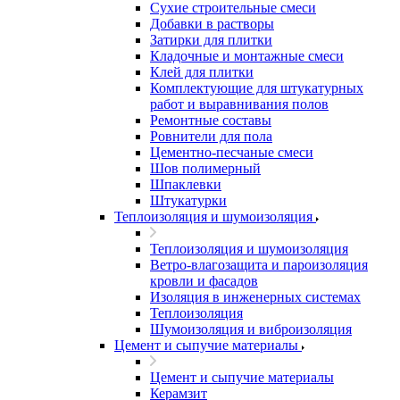
Сухие строительные смеси
Добавки в растворы
Затирки для плитки
Кладочные и монтажные смеси
Клей для плитки
Комплектующие для штукатурных
работ и выравнивания полов
Ремонтные составы
Ровнители для пола
Цементно-песчаные смеси
Шов полимерный
Шпаклевки
Штукатурки
Теплоизоляция и шумоизоляция
Теплоизоляция и шумоизоляция
Ветро-влагозащита и пароизоляция
кровли и фасадов
Изоляция в инженерных системах
Теплоизоляция
Шумоизоляция и виброизоляция
Цемент и сыпучие материалы
Цемент и сыпучие материалы
Керамзит