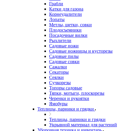
Грабли
Катки для газона
Корнеудалители
Лопаты
Метлы, щетки, совки
Плодосъемники
Посадочные вилки
Рыхлители
Садовые ножи
Садовые ножницы и кусторезы
Садовые пилы
Садовые совки
Сажалки
Секаторы
Сеялки
Сучкорезы
Топоры садовые
Тяпки, мотыги, плоскорезы
Черенки и рукоятки
Ямобуры
Теплицы, парники и грядки
Теплицы, парники и грядки
Укрывной материал для растений
Уборочная техника и инвентарь