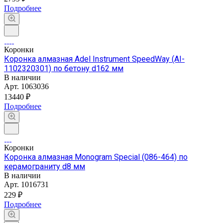
Подробнее
Коронки
Коронка алмазная Adel Instrument SpeedWay (AI-
1102320301) по бетону d162 мм
В наличии
Арт.
1063036
13440 ₽
Подробнее
Коронки
Коронка алмазная Monogram Special (086-464) по
керамограниту d8 мм
В наличии
Арт.
1016731
229 ₽
Подробнее