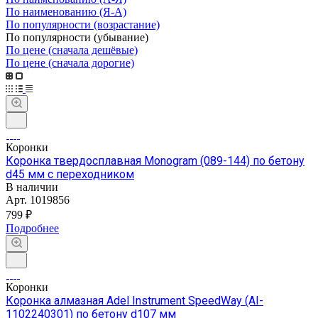
По наименованию (Я-А)
По популярности (возрастание)
По популярности (убывание)
По цене (сначала дешёвые)
По цене (сначала дорогие)
Коронки
Коронка твердосплавная Monogram (089-144) по бетону
d45 мм с переходником
В наличии
Арт.
1019856
799 ₽
Подробнее
Коронки
Коронка алмазная Adel Instrument SpeedWay (AI-
1102240301) по бетону d107 мм