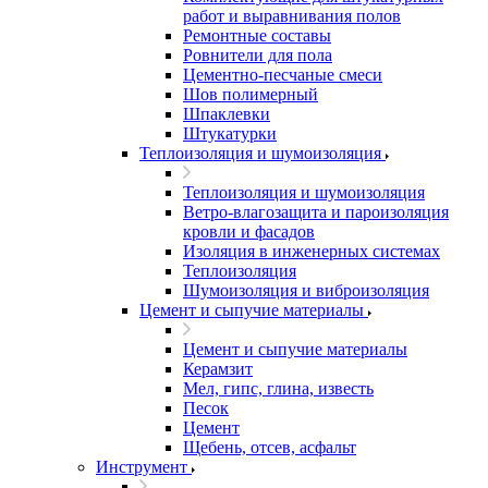
работ и выравнивания полов
Ремонтные составы
Ровнители для пола
Цементно-песчаные смеси
Шов полимерный
Шпаклевки
Штукатурки
Теплоизоляция и шумоизоляция
Теплоизоляция и шумоизоляция
Ветро-влагозащита и пароизоляция
кровли и фасадов
Изоляция в инженерных системах
Теплоизоляция
Шумоизоляция и виброизоляция
Цемент и сыпучие материалы
Цемент и сыпучие материалы
Керамзит
Мел, гипс, глина, известь
Песок
Цемент
Щебень, отсев, асфальт
Инструмент