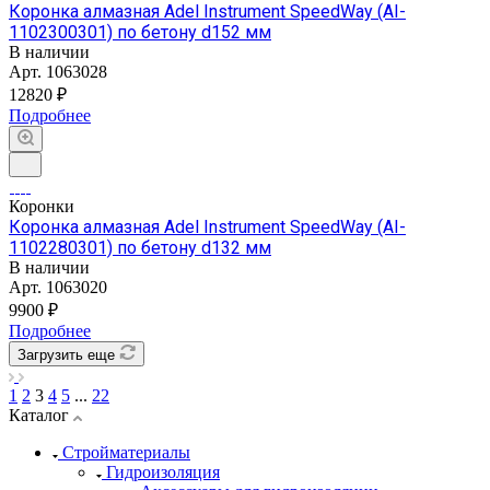
Коронка алмазная Adel Instrument SpeedWay (AI-
1102300301) по бетону d152 мм
В наличии
Арт.
1063028
12820 ₽
Подробнее
Коронки
Коронка алмазная Adel Instrument SpeedWay (AI-
1102280301) по бетону d132 мм
В наличии
Арт.
1063020
9900 ₽
Подробнее
Загрузить еще
1
2
3
4
5
...
22
Каталог
Стройматериалы
Гидроизоляция