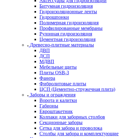
Аксессуары для гидроизоляции
Битумная гидроизоляция
Гидроизоляционные ленты
Гидрошпонки
Полимерная гидроизоляция
Профилированные мембраны
Рулонная гидроизоляция
Цементная гидроизоляция
Древесно-плитные материалы
ДВП
ДСП
МДВП
Мебельные щиты
Плиты OSB-3
Фанера
Фибролитовые плиты
ЦСП (Цементно-стружечная плита)
Заборы и ограждения
Ворота и калитки
Габионы
Евроштакетник
Колпаки для заборных столбов
Секционные заборы
Сетка для забора и проволока
Столбы для забора и комплектующие