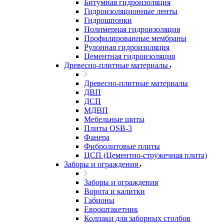
Битумная гидроизоляция
Гидроизоляционные ленты
Гидрошпонки
Полимерная гидроизоляция
Профилированные мембраны
Рулонная гидроизоляция
Цементная гидроизоляция
Древесно-плитные материалы
Древесно-плитные материалы
ДВП
ДСП
МДВП
Мебельные щиты
Плиты OSB-3
Фанера
Фибролитовые плиты
ЦСП (Цементно-стружечная плита)
Заборы и ограждения
Заборы и ограждения
Ворота и калитки
Габионы
Евроштакетник
Колпаки для заборных столбов