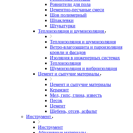
Ровнители для пола
Цементно-песчаные смеси
Шов полимерный
Шпаклевки
Штукатурки
Теплоизоляция и шумоизоляция
Теплоизоляция и шумоизоляция
Ветро-влагозащита и пароизоляция
кровли и фасадов
Изоляция в инженерных системах
Теплоизоляция
Шумоизоляция и виброизоляция
Цемент и сыпучие материалы
Цемент и сыпучие материалы
Керамзит
Мел, гипс, глина, известь
Песок
Цемент
Щебень, отсев, асфальт
Инструмент
Инструмент
Абразивные материалы