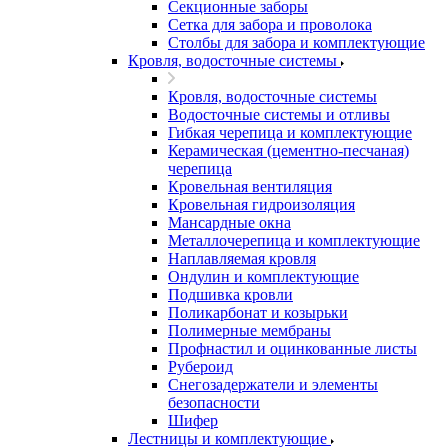
Секционные заборы
Сетка для забора и проволока
Столбы для забора и комплектующие
Кровля, водосточные системы
Кровля, водосточные системы
Водосточные системы и отливы
Гибкая черепица и комплектующие
Керамическая (цементно-песчаная)
черепица
Кровельная вентиляция
Кровельная гидроизоляция
Мансардные окна
Металлочерепица и комплектующие
Наплавляемая кровля
Ондулин и комплектующие
Подшивка кровли
Поликарбонат и козырьки
Полимерные мембраны
Профнастил и оцинкованные листы
Рубероид
Снегозадержатели и элементы
безопасности
Шифер
Лестницы и комплектующие