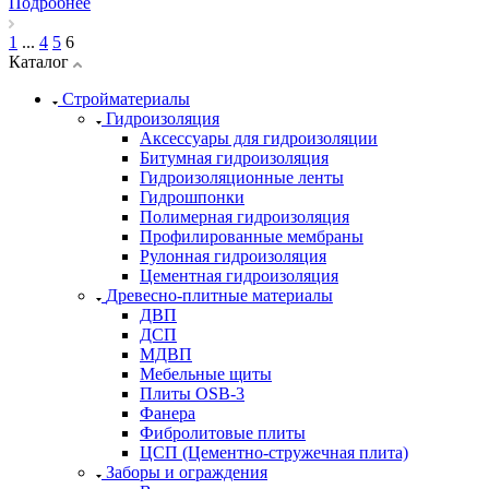
Подробнее
1
...
4
5
6
Каталог
Стройматериалы
Гидроизоляция
Аксессуары для гидроизоляции
Битумная гидроизоляция
Гидроизоляционные ленты
Гидрошпонки
Полимерная гидроизоляция
Профилированные мембраны
Рулонная гидроизоляция
Цементная гидроизоляция
Древесно-плитные материалы
ДВП
ДСП
МДВП
Мебельные щиты
Плиты OSB-3
Фанера
Фибролитовые плиты
ЦСП (Цементно-стружечная плита)
Заборы и ограждения