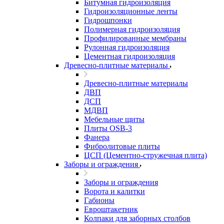
Битумная гидроизоляция
Гидроизоляционные ленты
Гидрошпонки
Полимерная гидроизоляция
Профилированные мембраны
Рулонная гидроизоляция
Цементная гидроизоляция
Древесно-плитные материалы
Древесно-плитные материалы
ДВП
ДСП
МДВП
Мебельные щиты
Плиты OSB-3
Фанера
Фибролитовые плиты
ЦСП (Цементно-стружечная плита)
Заборы и ограждения
Заборы и ограждения
Ворота и калитки
Габионы
Евроштакетник
Колпаки для заборных столбов