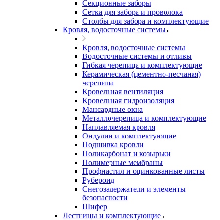
Секционные заборы
Сетка для забора и проволока
Столбы для забора и комплектующие
Кровля, водосточные системы
Кровля, водосточные системы
Водосточные системы и отливы
Гибкая черепица и комплектующие
Керамическая (цементно-песчаная)
черепица
Кровельная вентиляция
Кровельная гидроизоляция
Мансардные окна
Металлочерепица и комплектующие
Наплавляемая кровля
Ондулин и комплектующие
Подшивка кровли
Поликарбонат и козырьки
Полимерные мембраны
Профнастил и оцинкованные листы
Рубероид
Снегозадержатели и элементы
безопасности
Шифер
Лестницы и комплектующие