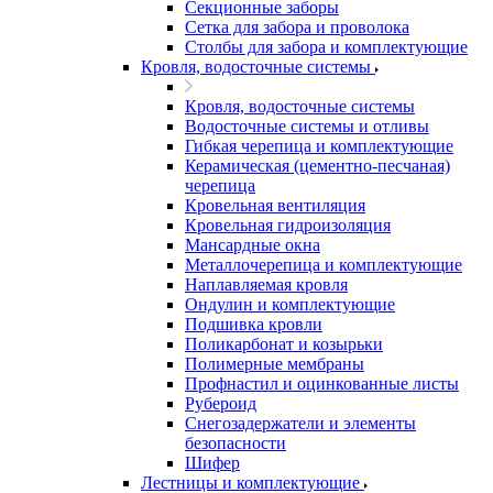
Секционные заборы
Сетка для забора и проволока
Столбы для забора и комплектующие
Кровля, водосточные системы
Кровля, водосточные системы
Водосточные системы и отливы
Гибкая черепица и комплектующие
Керамическая (цементно-песчаная)
черепица
Кровельная вентиляция
Кровельная гидроизоляция
Мансардные окна
Металлочерепица и комплектующие
Наплавляемая кровля
Ондулин и комплектующие
Подшивка кровли
Поликарбонат и козырьки
Полимерные мембраны
Профнастил и оцинкованные листы
Рубероид
Снегозадержатели и элементы
безопасности
Шифер
Лестницы и комплектующие