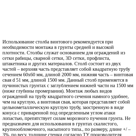
Использование столба винтового рекомендуется при
необходимости монтажа в грунты средней и высокой
плотности. Столбы служат основанием для ограждений из
сетки рабицы, сварной сетки, 3D сетки, профлиста,
штакетника и других материалов. Столб состоит из двух
частей – верхняя часть представляет собой квадратную трубу
сечением 60х60 мм, длиной 2000 мм, нижняя часть – винтовая
свая d 51 мм, длиной 1500 мм. Данный столб применяется в
пучинистых грунтах с заглублением нижней части на 1500 мм
(ниже глубины промерзания). Монтаж любых видов
ограждений на трубу квадратного сечения намного удобнее,
чем на круглую, а винтовая свая, которая представляет собой
цельнометаллическую круглую трубу, заостренную в виде
конуса с приваренной под определенным углом атаки
лопастью, препятствует силам морозного пучения грунта. Не
предназначен для использования в грунтах скалистого,
крупнообломочного, насыпного типа., по размеру, длине +/ –
3%, по весу, толщине стенки согласно ТУ производителя