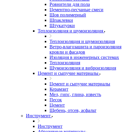
Ровнители для пола
Цементно-песчаные смеси
Шов полимерный
Шпаклевки
Штукатурки
Теплоизоляция и шумоизоляция
Теплоизоляция и шумоизоляция
Ветро-влагозащита и пароизоляция
кровли и фасадов
Изоляция в инженерных системах
Теплоизоляция
Шумоизоляция и виброизоляция
Цемент и сыпучие материалы
Цемент и сыпучие материалы
Керамзит
Мел, гипс, глина, известь
Песок
Цемент
Щебень, отсев, асфальт
Инструмент
Инструмент
Абразивные материалы