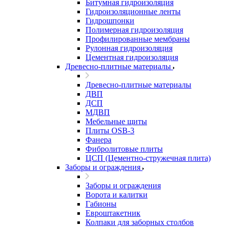
Битумная гидроизоляция
Гидроизоляционные ленты
Гидрошпонки
Полимерная гидроизоляция
Профилированные мембраны
Рулонная гидроизоляция
Цементная гидроизоляция
Древесно-плитные материалы
Древесно-плитные материалы
ДВП
ДСП
МДВП
Мебельные щиты
Плиты OSB-3
Фанера
Фибролитовые плиты
ЦСП (Цементно-стружечная плита)
Заборы и ограждения
Заборы и ограждения
Ворота и калитки
Габионы
Евроштакетник
Колпаки для заборных столбов