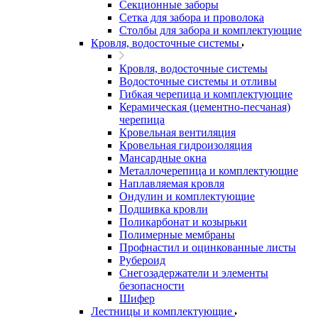
Секционные заборы
Сетка для забора и проволока
Столбы для забора и комплектующие
Кровля, водосточные системы
Кровля, водосточные системы
Водосточные системы и отливы
Гибкая черепица и комплектующие
Керамическая (цементно-песчаная)
черепица
Кровельная вентиляция
Кровельная гидроизоляция
Мансардные окна
Металлочерепица и комплектующие
Наплавляемая кровля
Ондулин и комплектующие
Подшивка кровли
Поликарбонат и козырьки
Полимерные мембраны
Профнастил и оцинкованные листы
Рубероид
Снегозадержатели и элементы
безопасности
Шифер
Лестницы и комплектующие