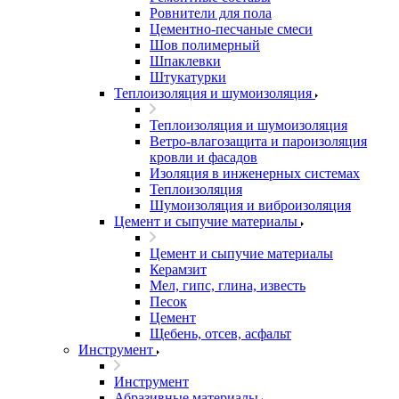
Ровнители для пола
Цементно-песчаные смеси
Шов полимерный
Шпаклевки
Штукатурки
Теплоизоляция и шумоизоляция
Теплоизоляция и шумоизоляция
Ветро-влагозащита и пароизоляция
кровли и фасадов
Изоляция в инженерных системах
Теплоизоляция
Шумоизоляция и виброизоляция
Цемент и сыпучие материалы
Цемент и сыпучие материалы
Керамзит
Мел, гипс, глина, известь
Песок
Цемент
Щебень, отсев, асфальт
Инструмент
Инструмент
Абразивные материалы