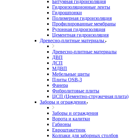
Битумная гидроизоляция
Гидроизоляционные ленты
Гидрошпонки
Полимерная гидроизоляция
Профилированные мембраны
Рулонная гидроизоляция
Цементная гидроизоляция
Древесно-плитные материалы
Древесно-плитные материалы
ДВП
ДСП
МДВП
Мебельные щиты
Плиты OSB-3
Фанера
Фибролитовые плиты
ЦСП (Цементно-стружечная плита)
Заборы и ограждения
Заборы и ограждения
Ворота и калитки
Габионы
Евроштакетник
Колпаки для заборных столбов