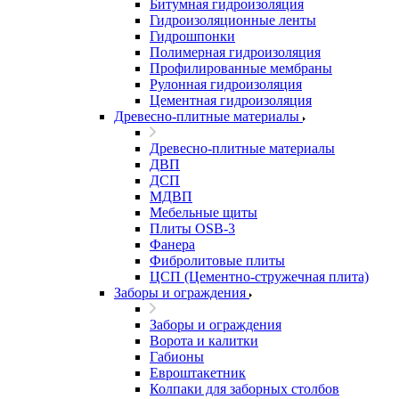
Битумная гидроизоляция
Гидроизоляционные ленты
Гидрошпонки
Полимерная гидроизоляция
Профилированные мембраны
Рулонная гидроизоляция
Цементная гидроизоляция
Древесно-плитные материалы
Древесно-плитные материалы
ДВП
ДСП
МДВП
Мебельные щиты
Плиты OSB-3
Фанера
Фибролитовые плиты
ЦСП (Цементно-стружечная плита)
Заборы и ограждения
Заборы и ограждения
Ворота и калитки
Габионы
Евроштакетник
Колпаки для заборных столбов