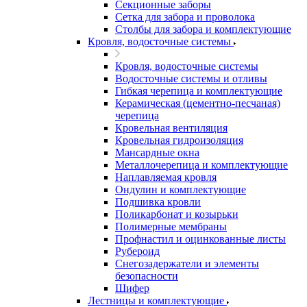
Секционные заборы
Сетка для забора и проволока
Столбы для забора и комплектующие
Кровля, водосточные системы
Кровля, водосточные системы
Водосточные системы и отливы
Гибкая черепица и комплектующие
Керамическая (цементно-песчаная)
черепица
Кровельная вентиляция
Кровельная гидроизоляция
Мансардные окна
Металлочерепица и комплектующие
Наплавляемая кровля
Ондулин и комплектующие
Подшивка кровли
Поликарбонат и козырьки
Полимерные мембраны
Профнастил и оцинкованные листы
Рубероид
Снегозадержатели и элементы
безопасности
Шифер
Лестницы и комплектующие