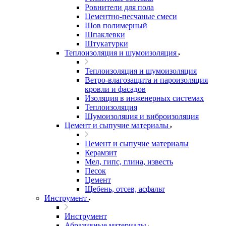
Ровнители для пола
Цементно-песчаные смеси
Шов полимерный
Шпаклевки
Штукатурки
Теплоизоляция и шумоизоляция
Теплоизоляция и шумоизоляция
Ветро-влагозащита и пароизоляция
кровли и фасадов
Изоляция в инженерных системах
Теплоизоляция
Шумоизоляция и виброизоляция
Цемент и сыпучие материалы
Цемент и сыпучие материалы
Керамзит
Мел, гипс, глина, известь
Песок
Цемент
Щебень, отсев, асфальт
Инструмент
Инструмент
Абразивные материалы