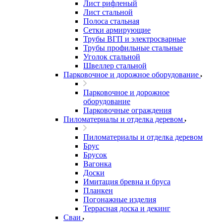
Лист рифленый
Лист стальной
Полоса стальная
Сетки армирующие
Трубы ВГП и электросварные
Трубы профильные стальные
Уголок стальной
Швеллер стальной
Парковочное и дорожное оборудование
Парковочное и дорожное
оборудование
Парковочные ограждения
Пиломатериалы и отделка деревом
Пиломатериалы и отделка деревом
Брус
Брусок
Вагонка
Доски
Имитация бревна и бруса
Планкен
Погонажные изделия
Террасная доска и декинг
Сваи