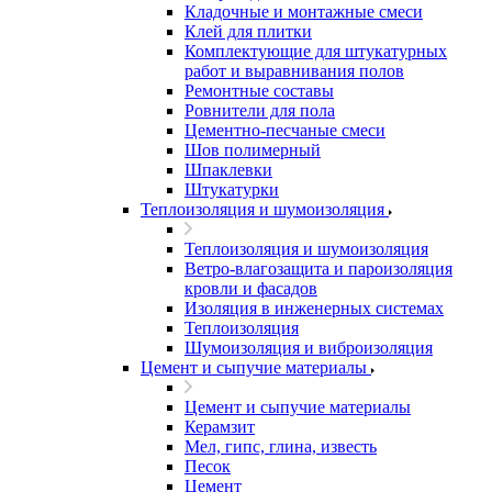
Кладочные и монтажные смеси
Клей для плитки
Комплектующие для штукатурных
работ и выравнивания полов
Ремонтные составы
Ровнители для пола
Цементно-песчаные смеси
Шов полимерный
Шпаклевки
Штукатурки
Теплоизоляция и шумоизоляция
Теплоизоляция и шумоизоляция
Ветро-влагозащита и пароизоляция
кровли и фасадов
Изоляция в инженерных системах
Теплоизоляция
Шумоизоляция и виброизоляция
Цемент и сыпучие материалы
Цемент и сыпучие материалы
Керамзит
Мел, гипс, глина, известь
Песок
Цемент