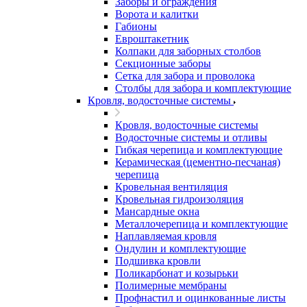
Заборы и ограждения
Ворота и калитки
Габионы
Евроштакетник
Колпаки для заборных столбов
Секционные заборы
Сетка для забора и проволока
Столбы для забора и комплектующие
Кровля, водосточные системы
Кровля, водосточные системы
Водосточные системы и отливы
Гибкая черепица и комплектующие
Керамическая (цементно-песчаная)
черепица
Кровельная вентиляция
Кровельная гидроизоляция
Мансардные окна
Металлочерепица и комплектующие
Наплавляемая кровля
Ондулин и комплектующие
Подшивка кровли
Поликарбонат и козырьки
Полимерные мембраны
Профнастил и оцинкованные листы