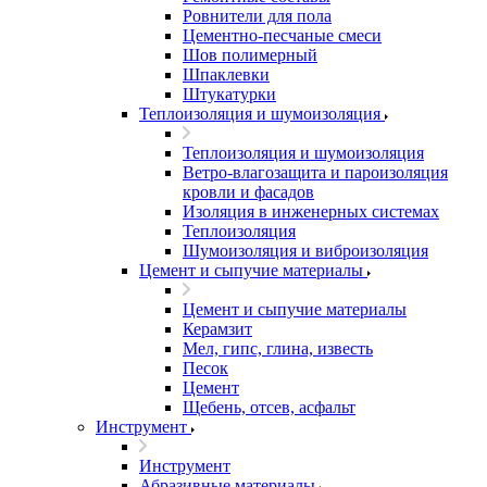
Ровнители для пола
Цементно-песчаные смеси
Шов полимерный
Шпаклевки
Штукатурки
Теплоизоляция и шумоизоляция
Теплоизоляция и шумоизоляция
Ветро-влагозащита и пароизоляция
кровли и фасадов
Изоляция в инженерных системах
Теплоизоляция
Шумоизоляция и виброизоляция
Цемент и сыпучие материалы
Цемент и сыпучие материалы
Керамзит
Мел, гипс, глина, известь
Песок
Цемент
Щебень, отсев, асфальт
Инструмент
Инструмент
Абразивные материалы