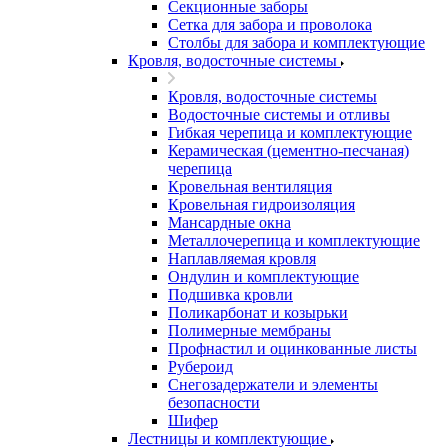
Секционные заборы
Сетка для забора и проволока
Столбы для забора и комплектующие
Кровля, водосточные системы
Кровля, водосточные системы
Водосточные системы и отливы
Гибкая черепица и комплектующие
Керамическая (цементно-песчаная)
черепица
Кровельная вентиляция
Кровельная гидроизоляция
Мансардные окна
Металлочерепица и комплектующие
Наплавляемая кровля
Ондулин и комплектующие
Подшивка кровли
Поликарбонат и козырьки
Полимерные мембраны
Профнастил и оцинкованные листы
Рубероид
Снегозадержатели и элементы
безопасности
Шифер
Лестницы и комплектующие