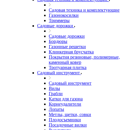
Садовая техника и комплектующие
Газонокосилки
Триммеры
Садовые дорожки
Садовые дорожки
Бордюры
Газонные решетки
Клинкерная брусчатка
Покрытия резиновые, полимерные,
каменный ковер
Тротуарная плитка
Садовый инструмент
Садовый инструмент
Вилы
Грабли
Катки для газона
Корнеудалители
Лопаты
Метлы, щетки, совки
Плодосъемники
Посадочные вилки