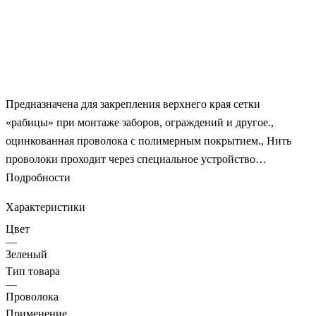
Предназначена для закрепления верхнего края сетки
«рабицы» при монтаже заборов, ограждений и другое.,
оцинкованная проволока с полимерным покрытием., Нить
проволоки проходит через специальное устройство
(экструдер) и покрывается по всей своей площади горячим
Подробности
полимером., Проволока распускается с бухты и протягивается
Характеристики
через ячейки верхнего края сетки, закрепляется на заборных
Цвет
столбах.
—
Зеленый
Тип товара
—
Проволока
Применение