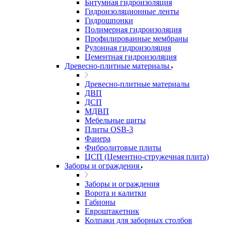
Битумная гидроизоляция
Гидроизоляционные ленты
Гидрошпонки
Полимерная гидроизоляция
Профилированные мембраны
Рулонная гидроизоляция
Цементная гидроизоляция
Древесно-плитные материалы
Древесно-плитные материалы
ДВП
ДСП
МДВП
Мебельные щиты
Плиты OSB-3
Фанера
Фибролитовые плиты
ЦСП (Цементно-стружечная плита)
Заборы и ограждения
Заборы и ограждения
Ворота и калитки
Габионы
Евроштакетник
Колпаки для заборных столбов