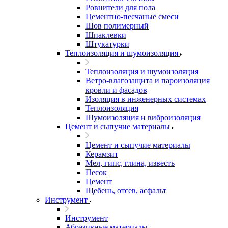
Ровнители для пола
Цементно-песчаные смеси
Шов полимерный
Шпаклевки
Штукатурки
Теплоизоляция и шумоизоляция
Теплоизоляция и шумоизоляция
Ветро-влагозащита и пароизоляция
кровли и фасадов
Изоляция в инженерных системах
Теплоизоляция
Шумоизоляция и виброизоляция
Цемент и сыпучие материалы
Цемент и сыпучие материалы
Керамзит
Мел, гипс, глина, известь
Песок
Цемент
Щебень, отсев, асфальт
Инструмент
Инструмент
Абразивные материалы