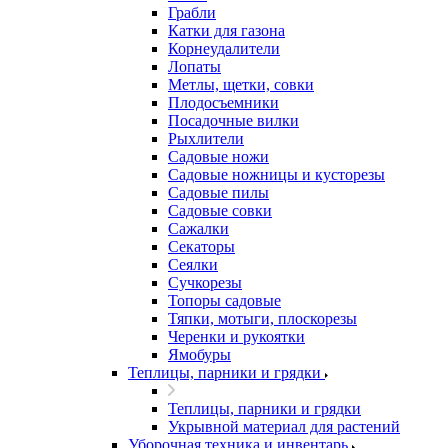
Грабли
Катки для газона
Корнеудалители
Лопаты
Метлы, щетки, совки
Плодосъемники
Посадочные вилки
Рыхлители
Садовые ножи
Садовые ножницы и кусторезы
Садовые пилы
Садовые совки
Сажалки
Секаторы
Сеялки
Сучкорезы
Топоры садовые
Тяпки, мотыги, плоскорезы
Черенки и рукоятки
Ямобуры
Теплицы, парники и грядки
Теплицы, парники и грядки
Укрывной материал для растений
Уборочная техника и инвентарь