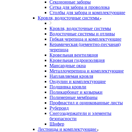
Секционные заборы
Сетка для забора и проволока
Столбы для забора и комплектующие
Кровля, водосточные системы
Кровля, водосточные системы
Водосточные системы и отливы
Гибкая черепица и комплектующие
Керамическая (цементно-песчаная)
черепица
Кровельная вентиляция
Кровельная гидроизоляция
Мансардные окна
Металлочерепица и комплектующие
Наплавляемая кровля
Ондулин и комплектующие
Подшивка кровли
Поликарбонат и козырьки
Полимерные мембраны
Профнастил и оцинкованные листы
Рубероид
Снегозадержатели и элементы
безопасности
Шифер
Лестницы и комплектующие