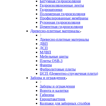
Битумная гидроизоляция
Гидроизоляционные ленты
Гидрошпонки
Полимерная гидроизоляция
Профилированные мембраны
Рулонная гидроизоляция
Цементная гидроизоляция
Древесно-плитные материалы
Древесно-плитные материалы
ДВП
ДСП
МДВП
Мебельные щиты
Плиты OSB-3
Фанера
Фибролитовые плиты
ЦСП (Цементно-стружечная плита)
Заборы и ограждения
Заборы и ограждения
Ворота и калитки
Габионы
Евроштакетник
Колпаки для заборных столбов