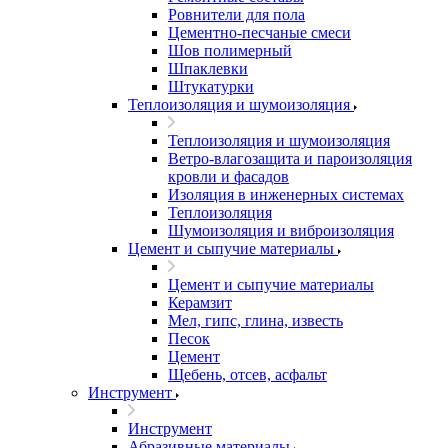
Ровнители для пола
Цементно-песчаные смеси
Шов полимерный
Шпаклевки
Штукатурки
Теплоизоляция и шумоизоляция
Теплоизоляция и шумоизоляция
Ветро-влагозащита и пароизоляция
кровли и фасадов
Изоляция в инженерных системах
Теплоизоляция
Шумоизоляция и виброизоляция
Цемент и сыпучие материалы
Цемент и сыпучие материалы
Керамзит
Мел, гипс, глина, известь
Песок
Цемент
Щебень, отсев, асфальт
Инструмент
Инструмент
Абразивные материалы