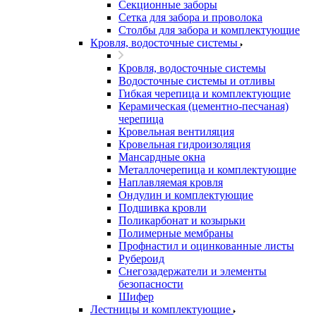
Секционные заборы
Сетка для забора и проволока
Столбы для забора и комплектующие
Кровля, водосточные системы
Кровля, водосточные системы
Водосточные системы и отливы
Гибкая черепица и комплектующие
Керамическая (цементно-песчаная)
черепица
Кровельная вентиляция
Кровельная гидроизоляция
Мансардные окна
Металлочерепица и комплектующие
Наплавляемая кровля
Ондулин и комплектующие
Подшивка кровли
Поликарбонат и козырьки
Полимерные мембраны
Профнастил и оцинкованные листы
Рубероид
Снегозадержатели и элементы
безопасности
Шифер
Лестницы и комплектующие