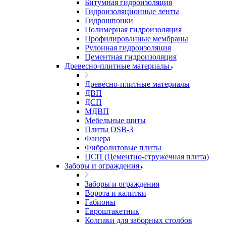
Битумная гидроизоляция
Гидроизоляционные ленты
Гидрошпонки
Полимерная гидроизоляция
Профилированные мембраны
Рулонная гидроизоляция
Цементная гидроизоляция
Древесно-плитные материалы
Древесно-плитные материалы
ДВП
ДСП
МДВП
Мебельные щиты
Плиты OSB-3
Фанера
Фибролитовые плиты
ЦСП (Цементно-стружечная плита)
Заборы и ограждения
Заборы и ограждения
Ворота и калитки
Габионы
Евроштакетник
Колпаки для заборных столбов