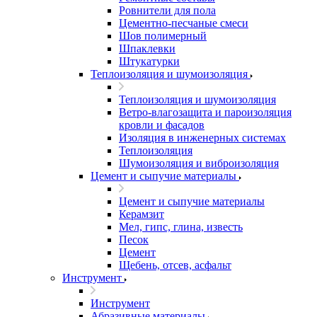
Ровнители для пола
Цементно-песчаные смеси
Шов полимерный
Шпаклевки
Штукатурки
Теплоизоляция и шумоизоляция
Теплоизоляция и шумоизоляция
Ветро-влагозащита и пароизоляция
кровли и фасадов
Изоляция в инженерных системах
Теплоизоляция
Шумоизоляция и виброизоляция
Цемент и сыпучие материалы
Цемент и сыпучие материалы
Керамзит
Мел, гипс, глина, известь
Песок
Цемент
Щебень, отсев, асфальт
Инструмент
Инструмент
Абразивные материалы