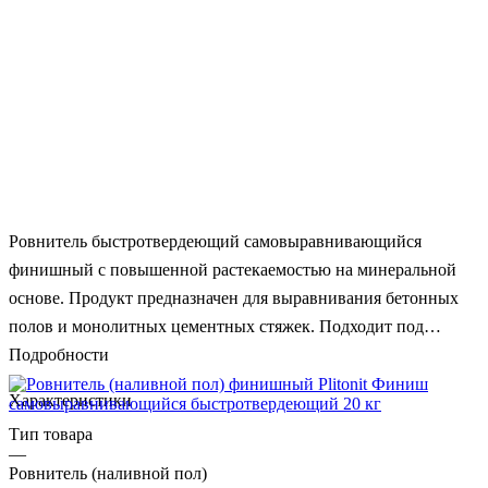
Ровнитель быстротвердеющий самовыравнивающийся
финишный с повышенной растекаемостью на минеральной
основе. Продукт предназначен для выравнивания бетонных
полов и монолитных цементных стяжек. Подходит под
укладку керамической плитки, линолеума, ковролина,
Подробности
паркета, ламината и использования в системе «теплый пол».
Характеристики
Толщина выравнивания 2-20 мм., Растворную смесь
Тип товара
использовать только в закрытых помещениях. При
—
проведении работ и в течение последующих 3-х суток
Ровнитель (наливной пол)