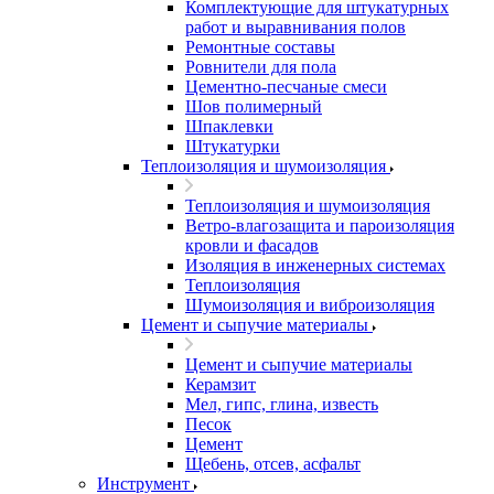
Комплектующие для штукатурных
работ и выравнивания полов
Ремонтные составы
Ровнители для пола
Цементно-песчаные смеси
Шов полимерный
Шпаклевки
Штукатурки
Теплоизоляция и шумоизоляция
Теплоизоляция и шумоизоляция
Ветро-влагозащита и пароизоляция
кровли и фасадов
Изоляция в инженерных системах
Теплоизоляция
Шумоизоляция и виброизоляция
Цемент и сыпучие материалы
Цемент и сыпучие материалы
Керамзит
Мел, гипс, глина, известь
Песок
Цемент
Щебень, отсев, асфальт
Инструмент