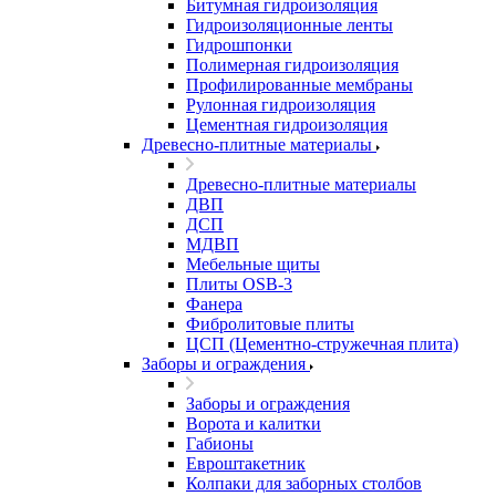
Битумная гидроизоляция
Гидроизоляционные ленты
Гидрошпонки
Полимерная гидроизоляция
Профилированные мембраны
Рулонная гидроизоляция
Цементная гидроизоляция
Древесно-плитные материалы
Древесно-плитные материалы
ДВП
ДСП
МДВП
Мебельные щиты
Плиты OSB-3
Фанера
Фибролитовые плиты
ЦСП (Цементно-стружечная плита)
Заборы и ограждения
Заборы и ограждения
Ворота и калитки
Габионы
Евроштакетник
Колпаки для заборных столбов