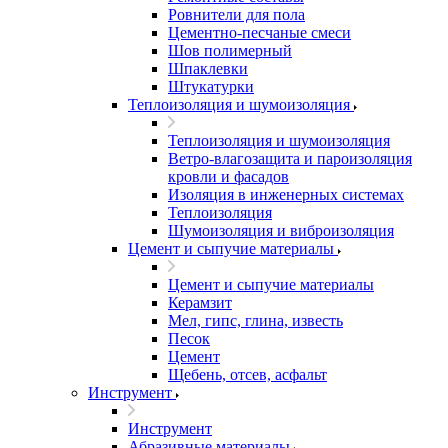
Ровнители для пола
Цементно-песчаные смеси
Шов полимерный
Шпаклевки
Штукатурки
Теплоизоляция и шумоизоляция
Теплоизоляция и шумоизоляция
Ветро-влагозащита и пароизоляция
кровли и фасадов
Изоляция в инженерных системах
Теплоизоляция
Шумоизоляция и виброизоляция
Цемент и сыпучие материалы
Цемент и сыпучие материалы
Керамзит
Мел, гипс, глина, известь
Песок
Цемент
Щебень, отсев, асфальт
Инструмент
Инструмент
Абразивные материалы