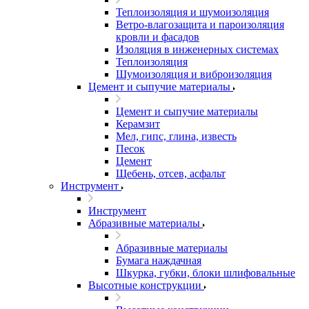
Теплоизоляция и шумоизоляция
Ветро-влагозащита и пароизоляция
кровли и фасадов
Изоляция в инженерных системах
Теплоизоляция
Шумоизоляция и виброизоляция
Цемент и сыпучие материалы
Цемент и сыпучие материалы
Керамзит
Мел, гипс, глина, известь
Песок
Цемент
Щебень, отсев, асфальт
Инструмент
Инструмент
Абразивные материалы
Абразивные материалы
Бумага наждачная
Шкурка, губки, блоки шлифовальные
Высотные конструкции