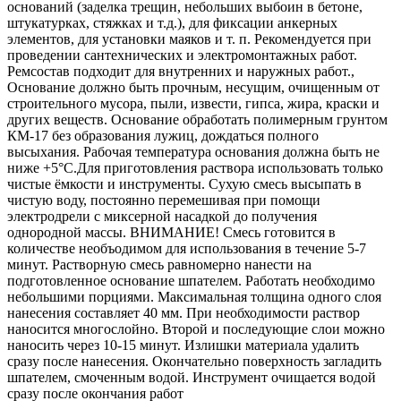
оснований (заделка трещин, небольших выбоин в бетоне,
штукатурках, стяжках и т.д.), для фиксации анкерных
элементов, для установки маяков и т. п. Рекомендуется при
проведении сантехнических и электромонтажных работ.
Ремсостав подходит для внутренних и наружных работ.,
Основание должно быть прочным, несущим, очищенным от
строительного мусора, пыли, извести, гипса, жира, краски и
других веществ. Основание обработать полимерным грунтом
КМ-17 без образования лужиц, дождаться полного
высыхания. Рабочая температура основания должна быть не
ниже +5°С.Для приготовления раствора использовать только
чистые ёмкости и инструменты. Сухую смесь высыпать в
чистую воду, постоянно перемешивая при помощи
электродрели с миксерной насадкой до получения
однородной массы. ВНИМАНИЕ! Смесь готовится в
количестве необъодимом для использования в течение 5-7
минут. Растворную смесь равномерно нанести на
подготовленное основание шпателем. Работать необходимо
небольшими порциями. Максимальная толщина одного слоя
нанесения составляет 40 мм. При необходимости раствор
наносится многослойно. Второй и последующие слои можно
наносить через 10-15 минут. Излишки материала удалить
сразу после нанесения. Окончательно поверхность загладить
шпателем, смоченным водой. Инструмент очищается водой
сразу после окончания работ