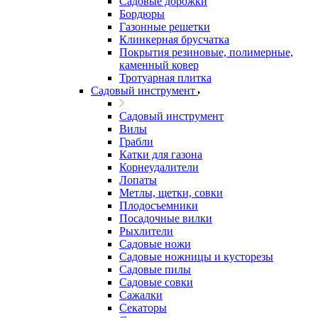
Садовые дорожки
Бордюры
Газонные решетки
Клинкерная брусчатка
Покрытия резиновые, полимерные,
каменный ковер
Тротуарная плитка
Садовый инструмент
Садовый инструмент
Вилы
Грабли
Катки для газона
Корнеудалители
Лопаты
Метлы, щетки, совки
Плодосъемники
Посадочные вилки
Рыхлители
Садовые ножи
Садовые ножницы и кусторезы
Садовые пилы
Садовые совки
Сажалки
Секаторы