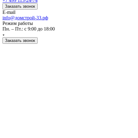
+7 499 113-24-74
Заказать звонок
E-mail
info@домстрой-33.рф
Режим работы
Пн. – Пт.: с 9:00 до 18:00
Заказать звонок
Каталог
Стройматериалы
Инструмент
Товары для дома
Инженерные
системы
Наши партнеры
Статьи