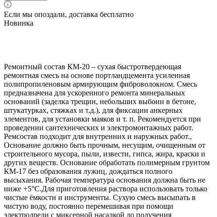
Если мы опоздали, доставка бесплатно
Новинка
Ремонтный состав КМ-20 – сухая быстротвердеющая
ремонтная смесь на основе портландцемента усиленная
полипропиленовым армирующим фиброволокном. Смесь
предназначена для ускоренного ремонта минеральных
оснований (заделка трещин, небольших выбоин в бетоне,
штукатурках, стяжках и т.д.), для фиксации анкерных
элементов, для установки маяков и т. п. Рекомендуется при
проведении сантехнических и электромонтажных работ.
Ремсостав подходит для внутренних и наружных работ.,
Основание должно быть прочным, несущим, очищенным от
строительного мусора, пыли, извести, гипса, жира, краски и
других веществ. Основание обработать полимерным грунтом
КМ-17 без образования лужиц, дождаться полного
высыхания. Рабочая температура основания должна быть не
ниже +5°С.Для приготовления раствора использовать только
чистые ёмкости и инструменты. Сухую смесь высыпать в
чистую воду, постоянно перемешивая при помощи
электродрели с миксерной насадкой до получения