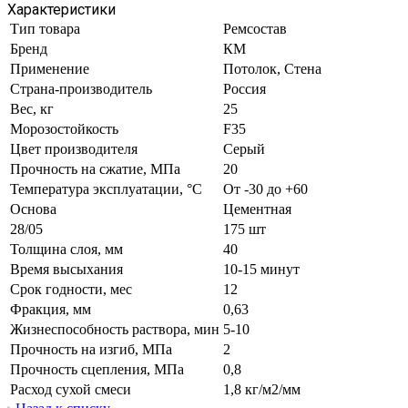
Характеристики
Тип товара
Ремсостав
Бренд
КМ
Применение
Потолок, Стена
Страна-производитель
Россия
Вес, кг
25
Морозостойкость
F35
Цвет производителя
Серый
Прочность на сжатие, МПа
20
Температура эксплуатации, °С
От -30 до +60
Основа
Цементная
28/05
175 шт
Толщина слоя, мм
40
Время высыхания
10-15 минут
Срок годности, мес
12
Фракция, мм
0,63
Жизнеспособность раствора, мин
5-10
Прочность на изгиб, МПа
2
Прочность сцепления, МПа
0,8
Расход сухой смеси
1,8 кг/м2/мм