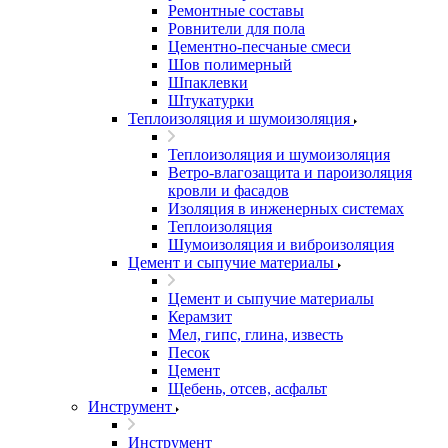
Ремонтные составы
Ровнители для пола
Цементно-песчаные смеси
Шов полимерный
Шпаклевки
Штукатурки
Теплоизоляция и шумоизоляция
Теплоизоляция и шумоизоляция
Ветро-влагозащита и пароизоляция
кровли и фасадов
Изоляция в инженерных системах
Теплоизоляция
Шумоизоляция и виброизоляция
Цемент и сыпучие материалы
Цемент и сыпучие материалы
Керамзит
Мел, гипс, глина, известь
Песок
Цемент
Щебень, отсев, асфальт
Инструмент
Инструмент