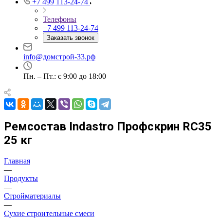
+7 499 113-24-74
Телефоны
+7 499 113-24-74
Заказать звонок
info@домстрой-33.рф
Пн. – Пт.: с 9:00 до 18:00
Ремсостав Indastro Профскрин RC35
25 кг
Главная
—
Продукты
—
Стройматериалы
—
Сухие строительные смеси