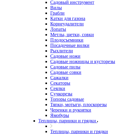
Садовый инструмент
Вилы
Грабли
Катки для газона
Корнеудалители
Лопаты
Метлы, щетки, совки
Плодосъемники
Посадочные вилки
Рыхлители
Садовые ножи
Садовые ножницы и кусторезы
Садовые пилы
Садовые совки
Сажалки
Секаторы
Сеялки
Сучкорезы
Топоры садовые
Тяпки, мотыги, плоскорезы
Черенки и рукоятки
Ямобуры
Теплицы, парники и грядки
Теплицы, парники и грядки