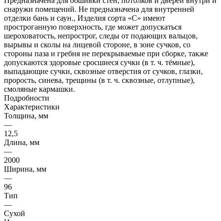
Предназначена для обшивки стен, потолков и дверей внутри и
снаружи помещений. Не предназначена для внутренней
отделки бань и саун., Изделия сорта «С» имеют
простроганную поверхность, где может допускаться
шероховатость, непрострог, следы от подающих вальцов,
вырывы и сколы на лицевой стороне, в зоне сучков, со
стороны паза и гребня не перекрываемые при сборке, также
допускаются здоровые сросшиеся сучки (в т. ч. тёмные),
выпадающие сучки, сквозные отверстия от сучков, глазки,
прорость, синева, трещины (в т. ч. сквозные, отлупные),
смоляные кармашки.
Подробности
Характеристики
Толщина, мм
—
12,5
Длина, мм
—
2000
Ширина, мм
—
96
Тип
—
Сухой