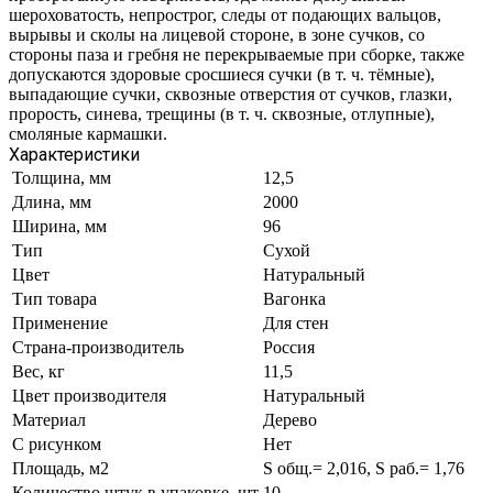
шероховатость, непрострог, следы от подающих вальцов,
вырывы и сколы на лицевой стороне, в зоне сучков, со
стороны паза и гребня не перекрываемые при сборке, также
допускаются здоровые сросшиеся сучки (в т. ч. тёмные),
выпадающие сучки, сквозные отверстия от сучков, глазки,
прорость, синева, трещины (в т. ч. сквозные, отлупные),
смоляные кармашки.
Характеристики
Толщина, мм
12,5
Длина, мм
2000
Ширина, мм
96
Тип
Сухой
Цвет
Натуральный
Тип товара
Вагонка
Применение
Для стен
Страна-производитель
Россия
Вес, кг
11,5
Цвет производителя
Натуральный
Материал
Дерево
С рисунком
Нет
Площадь, м2
S общ.= 2,016, S раб.= 1,76
Количество штук в упаковке, шт
10