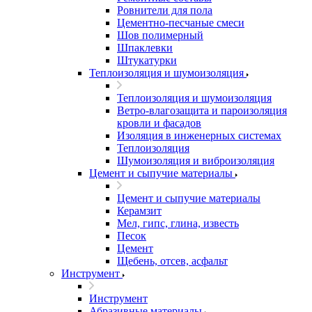
Ровнители для пола
Цементно-песчаные смеси
Шов полимерный
Шпаклевки
Штукатурки
Теплоизоляция и шумоизоляция
Теплоизоляция и шумоизоляция
Ветро-влагозащита и пароизоляция
кровли и фасадов
Изоляция в инженерных системах
Теплоизоляция
Шумоизоляция и виброизоляция
Цемент и сыпучие материалы
Цемент и сыпучие материалы
Керамзит
Мел, гипс, глина, известь
Песок
Цемент
Щебень, отсев, асфальт
Инструмент
Инструмент
Абразивные материалы