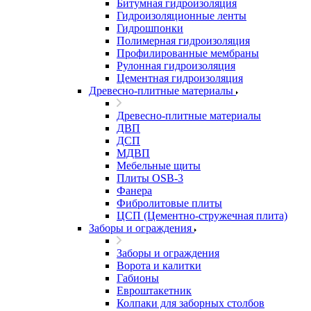
Битумная гидроизоляция
Гидроизоляционные ленты
Гидрошпонки
Полимерная гидроизоляция
Профилированные мембраны
Рулонная гидроизоляция
Цементная гидроизоляция
Древесно-плитные материалы
Древесно-плитные материалы
ДВП
ДСП
МДВП
Мебельные щиты
Плиты OSB-3
Фанера
Фибролитовые плиты
ЦСП (Цементно-стружечная плита)
Заборы и ограждения
Заборы и ограждения
Ворота и калитки
Габионы
Евроштакетник
Колпаки для заборных столбов