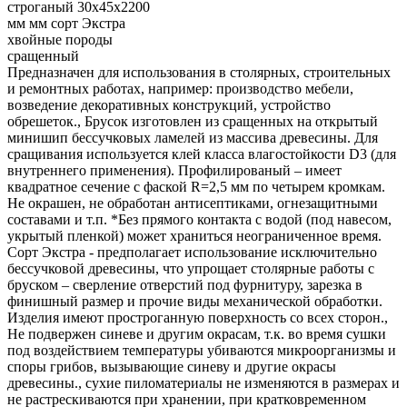
Предназначен для использования в столярных, строительных
и ремонтных работах, например: производство мебели,
возведение декоративных конструкций, устройство
обрешеток., Брусок изготовлен из сращенных на открытый
минишип бессучковых ламелей из массива древесины. Для
сращивания используется клей класса влагостойкости D3 (для
внутреннего применения). Профилированый – имеет
квадратное сечение с фаской R=2,5 мм по четырем кромкам.
Не окрашен, не обработан антисептиками, огнезащитными
составами и т.п. *Без прямого контакта с водой (под навесом,
укрытый пленкой) может храниться неограниченное время.
Сорт Экстра - предполагает использование исключительно
бессучковой древесины, что упрощает столярные работы с
бруском – сверление отверстий под фурнитуру, зарезка в
финишный размер и прочие виды механической обработки.
Изделия имеют простроганную поверхность со всех сторон.,
Не подвержен синеве и другим окрасам, т.к. во время сушки
под воздействием температуры убиваются микроорганизмы и
споры грибов, вызывающие синеву и другие окрасы
древесины., сухие пиломатериалы не изменяются в размерах и
не растрескиваются при хранении, при кратковременном