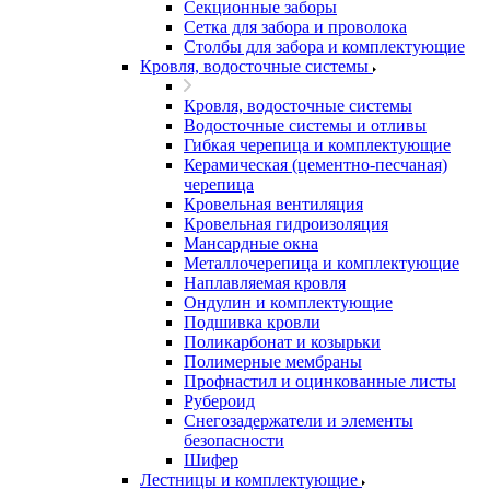
Секционные заборы
Сетка для забора и проволока
Столбы для забора и комплектующие
Кровля, водосточные системы
Кровля, водосточные системы
Водосточные системы и отливы
Гибкая черепица и комплектующие
Керамическая (цементно-песчаная)
черепица
Кровельная вентиляция
Кровельная гидроизоляция
Мансардные окна
Металлочерепица и комплектующие
Наплавляемая кровля
Ондулин и комплектующие
Подшивка кровли
Поликарбонат и козырьки
Полимерные мембраны
Профнастил и оцинкованные листы
Рубероид
Снегозадержатели и элементы
безопасности
Шифер
Лестницы и комплектующие