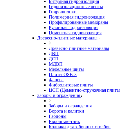
Битумная гидроизоляция
Гидроизоляционные ленты
Гидрошпонки
Полимерная гидроизоляция
Профилированные мембраны
Рулонная гидроизоляция
Цементная гидроизоляция
Древесно-плитные материалы
Древесно-плитные материалы
ДВП
ДСП
МДВП
Мебельные щиты
Плиты OSB-3
Фанера
Фибролитовые плиты
ЦСП (Цементно-стружечная плита)
Заборы и ограждения
Заборы и ограждения
Ворота и калитки
Габионы
Евроштакетник
Колпаки для заборных столбов