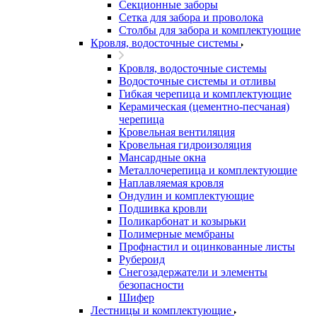
Секционные заборы
Сетка для забора и проволока
Столбы для забора и комплектующие
Кровля, водосточные системы
Кровля, водосточные системы
Водосточные системы и отливы
Гибкая черепица и комплектующие
Керамическая (цементно-песчаная)
черепица
Кровельная вентиляция
Кровельная гидроизоляция
Мансардные окна
Металлочерепица и комплектующие
Наплавляемая кровля
Ондулин и комплектующие
Подшивка кровли
Поликарбонат и козырьки
Полимерные мембраны
Профнастил и оцинкованные листы
Рубероид
Снегозадержатели и элементы
безопасности
Шифер
Лестницы и комплектующие