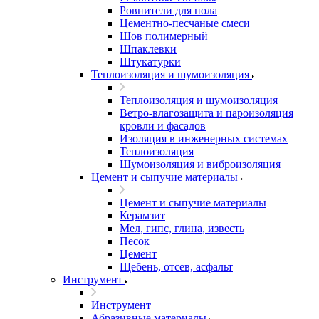
Ровнители для пола
Цементно-песчаные смеси
Шов полимерный
Шпаклевки
Штукатурки
Теплоизоляция и шумоизоляция
Теплоизоляция и шумоизоляция
Ветро-влагозащита и пароизоляция
кровли и фасадов
Изоляция в инженерных системах
Теплоизоляция
Шумоизоляция и виброизоляция
Цемент и сыпучие материалы
Цемент и сыпучие материалы
Керамзит
Мел, гипс, глина, известь
Песок
Цемент
Щебень, отсев, асфальт
Инструмент
Инструмент
Абразивные материалы