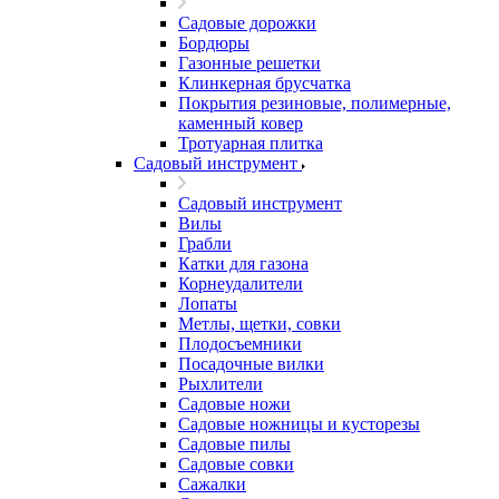
Садовые дорожки
Бордюры
Газонные решетки
Клинкерная брусчатка
Покрытия резиновые, полимерные,
каменный ковер
Тротуарная плитка
Садовый инструмент
Садовый инструмент
Вилы
Грабли
Катки для газона
Корнеудалители
Лопаты
Метлы, щетки, совки
Плодосъемники
Посадочные вилки
Рыхлители
Садовые ножи
Садовые ножницы и кусторезы
Садовые пилы
Садовые совки
Сажалки