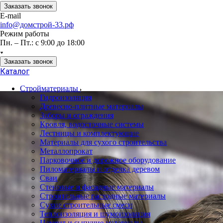
Заказать звонок
E-mail
info@домстрой-33.рф
Режим работы
Пн. – Пт.: с 9:00 до 18:00
Заказать звонок
Каталог
Стройматериалы
Гидроизоляция
Древесно-плитные материалы
Заборы и ограждения
Кровля, водосточные системы
Лестницы и комплектующие
Материалы для сухого строительства
Металлопрокат
Парковочное и дорожное оборудование
Пиломатериалы и отделка деревом
Сваи
Стеновые и фасадные материалы
Строительные расходные материалы
Сухие строительные смеси
Теплоизоляция и шумоизоляция
Цемент и сыпучие материалы