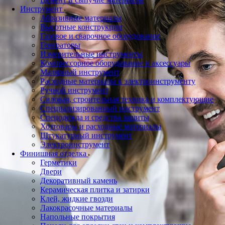
Инструмент
Абразивные материалы
Высотные конструкции
Газовое и сварочное оборудование
Генераторы
Измерительные инструменты
Компрессорное оборудование и аксессуары
Малярный инструмент
Расходные материалы к электроинструменту
Ручной инструмент
Силовая, строительная техника и комплектующие
Специализированный инструмент
Спецодежда и средства защиты
Хозтовары и расходные материалы
Штукатурный инструмент
Электроинструмент
Финишная отделка
Герметики
Двери
Декоративный камень
Керамическая плитка и затирки
Клей, жидкие гвозди
Лакокрасочные материалы
Напольные покрытия