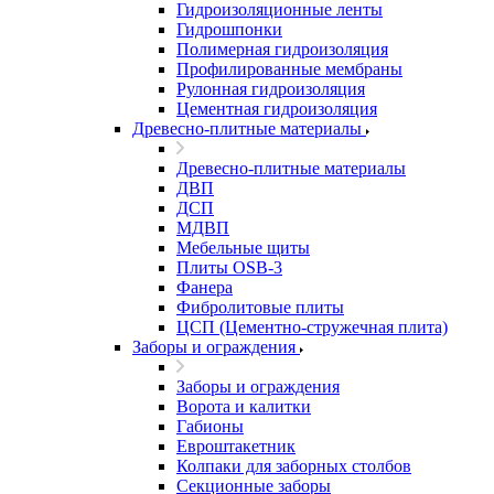
Гидроизоляционные ленты
Гидрошпонки
Полимерная гидроизоляция
Профилированные мембраны
Рулонная гидроизоляция
Цементная гидроизоляция
Древесно-плитные материалы
Древесно-плитные материалы
ДВП
ДСП
МДВП
Мебельные щиты
Плиты OSB-3
Фанера
Фибролитовые плиты
ЦСП (Цементно-стружечная плита)
Заборы и ограждения
Заборы и ограждения
Ворота и калитки
Габионы
Евроштакетник
Колпаки для заборных столбов
Секционные заборы