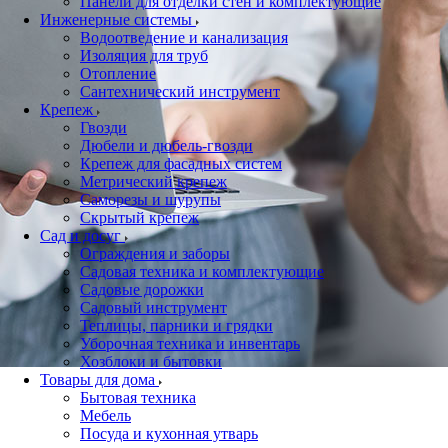
Панели для отделки стен и комплектующие
Инженерные системы
Водоотведение и канализация
Изоляция для труб
Отопление
Сантехнический инструмент
Крепеж
Гвозди
Дюбели и дюбель-гвозди
Крепеж для фасадных систем
Метрический крепеж
Саморезы и шурупы
Скрытый крепеж
Сад и досуг
Ограждения и заборы
Садовая техника и комплектующие
Садовые дорожки
Садовый инструмент
Теплицы, парники и грядки
Уборочная техника и инвентарь
Хозблоки и бытовки
Товары для дома
Бытовая техника
Мебель
Посуда и кухонная утварь