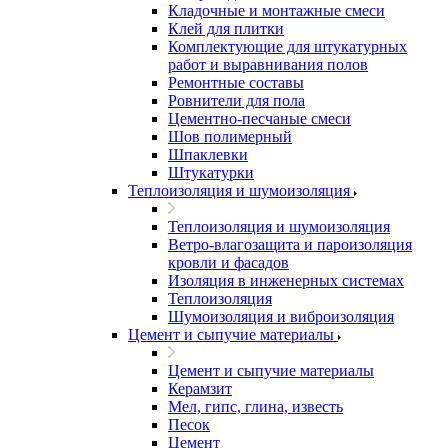
Кладочные и монтажные смеси
Клей для плитки
Комплектующие для штукатурных
работ и выравнивания полов
Ремонтные составы
Ровнители для пола
Цементно-песчаные смеси
Шов полимерный
Шпаклевки
Штукатурки
Теплоизоляция и шумоизоляция
Теплоизоляция и шумоизоляция
Ветро-влагозащита и пароизоляция
кровли и фасадов
Изоляция в инженерных системах
Теплоизоляция
Шумоизоляция и виброизоляция
Цемент и сыпучие материалы
Цемент и сыпучие материалы
Керамзит
Мел, гипс, глина, известь
Песок
Цемент