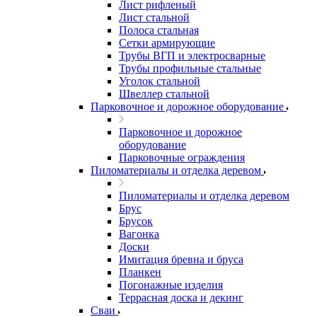
Лист рифленый
Лист стальной
Полоса стальная
Сетки армирующие
Трубы ВГП и электросварные
Трубы профильные стальные
Уголок стальной
Швеллер стальной
Парковочное и дорожное оборудование
Парковочное и дорожное
оборудование
Парковочные ограждения
Пиломатериалы и отделка деревом
Пиломатериалы и отделка деревом
Брус
Брусок
Вагонка
Доски
Имитация бревна и бруса
Планкен
Погонажные изделия
Террасная доска и декинг
Сваи