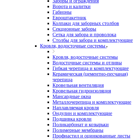
Заборы и ограждения
Ворота и калитки
Габионы
Евроштакетник
Колпаки для заборных столбов
Секционные заборы
Сетка для забора и проволока
Столбы для забора и комплектующие
Кровля, водосточные системы
Кровля, водосточные системы
Водосточные системы и отливы
Гибкая черепица и комплектующие
Керамическая (цементно-песчаная)
черепица
Кровельная вентиляция
Кровельная гидроизоляция
Мансардные окна
Металлочерепица и комплектующие
Наплавляемая кровля
Ондулин и комплектующие
Подшивка кровли
Поликарбонат и козырьки
Полимерные мембраны
Профнастил и оцинкованные листы