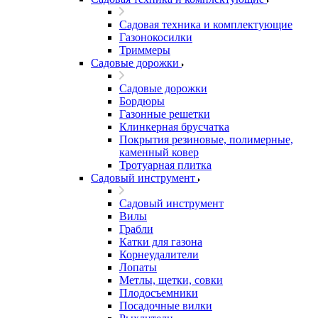
Садовая техника и комплектующие
Газонокосилки
Триммеры
Садовые дорожки
Садовые дорожки
Бордюры
Газонные решетки
Клинкерная брусчатка
Покрытия резиновые, полимерные,
каменный ковер
Тротуарная плитка
Садовый инструмент
Садовый инструмент
Вилы
Грабли
Катки для газона
Корнеудалители
Лопаты
Метлы, щетки, совки
Плодосъемники
Посадочные вилки