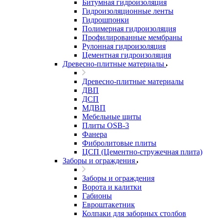
Битумная гидроизоляция
Гидроизоляционные ленты
Гидрошпонки
Полимерная гидроизоляция
Профилированные мембраны
Рулонная гидроизоляция
Цементная гидроизоляция
Древесно-плитные материалы
Древесно-плитные материалы
ДВП
ДСП
МДВП
Мебельные щиты
Плиты OSB-3
Фанера
Фибролитовые плиты
ЦСП (Цементно-стружечная плита)
Заборы и ограждения
Заборы и ограждения
Ворота и калитки
Габионы
Евроштакетник
Колпаки для заборных столбов