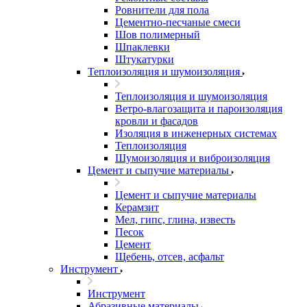
Ровнители для пола
Цементно-песчаные смеси
Шов полимерный
Шпаклевки
Штукатурки
Теплоизоляция и шумоизоляция
Теплоизоляция и шумоизоляция
Ветро-влагозащита и пароизоляция
кровли и фасадов
Изоляция в инженерных системах
Теплоизоляция
Шумоизоляция и виброизоляция
Цемент и сыпучие материалы
Цемент и сыпучие материалы
Керамзит
Мел, гипс, глина, известь
Песок
Цемент
Щебень, отсев, асфальт
Инструмент
Инструмент
Абразивные материалы