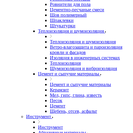
Ровнители для пола
Цементно-песчаные смеси
Шов полимерный
Шпаклевки
Штукатурки
Теплоизоляция и шумоизоляция
Теплоизоляция и шумоизоляция
Ветро-влагозащита и пароизоляция
кровли и фасадов
Изоляция в инженерных системах
Теплоизоляция
Шумоизоляция и виброизоляция
Цемент и сыпучие материалы
Цемент и сыпучие материалы
Керамзит
Мел, гипс, глина, известь
Песок
Цемент
Щебень, отсев, асфальт
Инструмент
Инструмент
Абразивные материалы