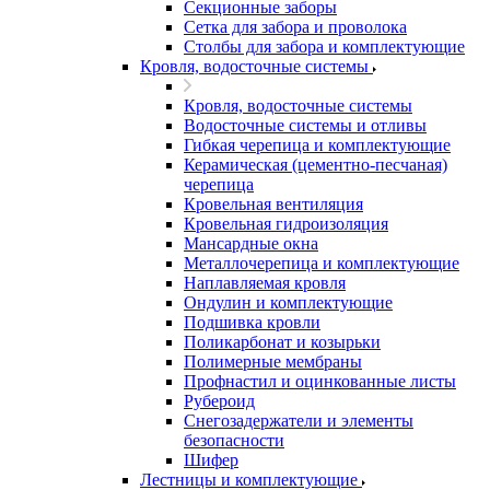
Секционные заборы
Сетка для забора и проволока
Столбы для забора и комплектующие
Кровля, водосточные системы
Кровля, водосточные системы
Водосточные системы и отливы
Гибкая черепица и комплектующие
Керамическая (цементно-песчаная)
черепица
Кровельная вентиляция
Кровельная гидроизоляция
Мансардные окна
Металлочерепица и комплектующие
Наплавляемая кровля
Ондулин и комплектующие
Подшивка кровли
Поликарбонат и козырьки
Полимерные мембраны
Профнастил и оцинкованные листы
Рубероид
Снегозадержатели и элементы
безопасности
Шифер
Лестницы и комплектующие