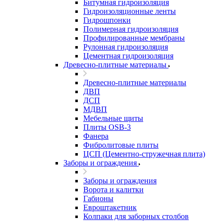
Битумная гидроизоляция
Гидроизоляционные ленты
Гидрошпонки
Полимерная гидроизоляция
Профилированные мембраны
Рулонная гидроизоляция
Цементная гидроизоляция
Древесно-плитные материалы
Древесно-плитные материалы
ДВП
ДСП
МДВП
Мебельные щиты
Плиты OSB-3
Фанера
Фибролитовые плиты
ЦСП (Цементно-стружечная плита)
Заборы и ограждения
Заборы и ограждения
Ворота и калитки
Габионы
Евроштакетник
Колпаки для заборных столбов