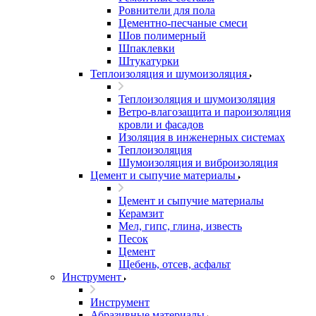
Ровнители для пола
Цементно-песчаные смеси
Шов полимерный
Шпаклевки
Штукатурки
Теплоизоляция и шумоизоляция
Теплоизоляция и шумоизоляция
Ветро-влагозащита и пароизоляция
кровли и фасадов
Изоляция в инженерных системах
Теплоизоляция
Шумоизоляция и виброизоляция
Цемент и сыпучие материалы
Цемент и сыпучие материалы
Керамзит
Мел, гипс, глина, известь
Песок
Цемент
Щебень, отсев, асфальт
Инструмент
Инструмент
Абразивные материалы