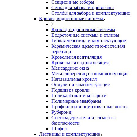
Секционные заборы
Сетка для забора и проволока
Столбы для забора и комплектующие
Кровля, водосточные системы
Кровля, водосточные системы
Водосточные системы и отливы
Гибкая черепица и комплектующие
Керамическая (цементно-песчаная)
черепица
Кровельная вентиляция
Кровельная гидроизоляция
Мансардные окна
Металлочерепица и комплектующие
Наплавляемая кровля
Ондулин и комплектующие
Подшивка кровли
Поликарбонат и козырьки
Полимерные мембраны
Профнастил и оцинкованные листы
Рубероид
Снегозадержатели и элементы
безопасности
Шифер
Лестницы и комплектующие