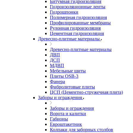
Битумная гидроизоляция
Гидроизоляционные ленты
Гидрошпонки
Полимерная гидроизоляция
Профилированные мембраны
Рулонная гидроизоляция
Цементная гидроизоляция
Древесно-плитные материалы
Древесно-плитные материалы
ДВП
ДСП
МДВП
Мебельные щиты
Плиты OSB-3
Фанера
Фибролитовые плиты
ЦСП (Цементно-стружечная плита)
Заборы и ограждения
Заборы и ограждения
Ворота и калитки
Габионы
Евроштакетник
Колпаки для заборных столбов