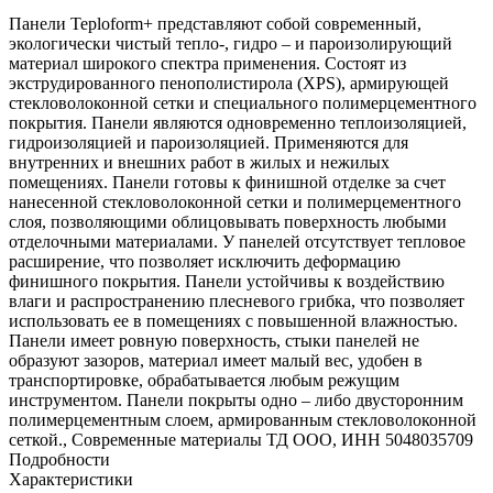
Панели Teploform+ представляют собой современный,
экологически чистый тепло-, гидро – и пароизолирующий
материал широкого спектра применения. Состоят из
экструдированного пенополистирола (XPS), армирующей
стекловолоконной сетки и специального полимерцементного
покрытия. Панели являются одновременно теплоизоляцией,
гидроизоляцией и пароизоляцией. Применяются для
внутренних и внешних работ в жилых и нежилых
помещениях. Панели готовы к финишной отделке за счет
нанесенной стекловолоконной сетки и полимерцементного
слоя, позволяющими облицовывать поверхность любыми
отделочными материалами. У панелей отсутствует тепловое
расширение, что позволяет исключить деформацию
финишного покрытия. Панели устойчивы к воздействию
влаги и распространению плесневого грибка, что позволяет
использовать ее в помещениях с повышенной влажностью.
Панели имеет ровную поверхность, стыки панелей не
образуют зазоров, материал имеет малый вес, удобен в
транспортировке, обрабатывается любым режущим
инструментом. Панели покрыты одно – либо двусторонним
полимерцементным слоем, армированным стекловолоконной
сеткой., Современные материалы ТД ООО, ИНН 5048035709
Подробности
Характеристики