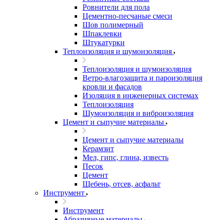
Ровнители для пола
Цементно-песчаные смеси
Шов полимерный
Шпаклевки
Штукатурки
Теплоизоляция и шумоизоляция
Теплоизоляция и шумоизоляция
Ветро-влагозащита и пароизоляция
кровли и фасадов
Изоляция в инженерных системах
Теплоизоляция
Шумоизоляция и виброизоляция
Цемент и сыпучие материалы
Цемент и сыпучие материалы
Керамзит
Мел, гипс, глина, известь
Песок
Цемент
Щебень, отсев, асфальт
Инструмент
Инструмент
Абразивные материалы