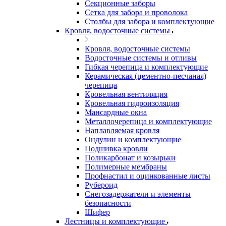
Секционные заборы
Сетка для забора и проволока
Столбы для забора и комплектующие
Кровля, водосточные системы
Кровля, водосточные системы
Водосточные системы и отливы
Гибкая черепица и комплектующие
Керамическая (цементно-песчаная)
черепица
Кровельная вентиляция
Кровельная гидроизоляция
Мансардные окна
Металлочерепица и комплектующие
Наплавляемая кровля
Ондулин и комплектующие
Подшивка кровли
Поликарбонат и козырьки
Полимерные мембраны
Профнастил и оцинкованные листы
Рубероид
Снегозадержатели и элементы
безопасности
Шифер
Лестницы и комплектующие