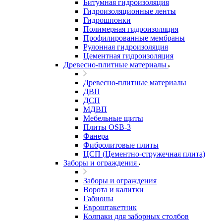
Битумная гидроизоляция
Гидроизоляционные ленты
Гидрошпонки
Полимерная гидроизоляция
Профилированные мембраны
Рулонная гидроизоляция
Цементная гидроизоляция
Древесно-плитные материалы
Древесно-плитные материалы
ДВП
ДСП
МДВП
Мебельные щиты
Плиты OSB-3
Фанера
Фибролитовые плиты
ЦСП (Цементно-стружечная плита)
Заборы и ограждения
Заборы и ограждения
Ворота и калитки
Габионы
Евроштакетник
Колпаки для заборных столбов