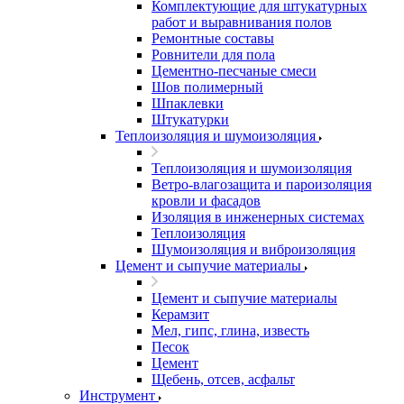
Комплектующие для штукатурных
работ и выравнивания полов
Ремонтные составы
Ровнители для пола
Цементно-песчаные смеси
Шов полимерный
Шпаклевки
Штукатурки
Теплоизоляция и шумоизоляция
Теплоизоляция и шумоизоляция
Ветро-влагозащита и пароизоляция
кровли и фасадов
Изоляция в инженерных системах
Теплоизоляция
Шумоизоляция и виброизоляция
Цемент и сыпучие материалы
Цемент и сыпучие материалы
Керамзит
Мел, гипс, глина, известь
Песок
Цемент
Щебень, отсев, асфальт
Инструмент