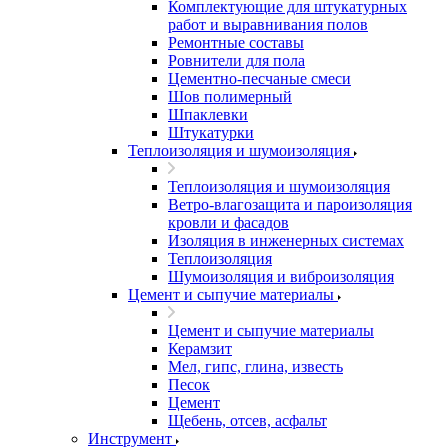
Комплектующие для штукатурных
работ и выравнивания полов
Ремонтные составы
Ровнители для пола
Цементно-песчаные смеси
Шов полимерный
Шпаклевки
Штукатурки
Теплоизоляция и шумоизоляция
Теплоизоляция и шумоизоляция
Ветро-влагозащита и пароизоляция
кровли и фасадов
Изоляция в инженерных системах
Теплоизоляция
Шумоизоляция и виброизоляция
Цемент и сыпучие материалы
Цемент и сыпучие материалы
Керамзит
Мел, гипс, глина, известь
Песок
Цемент
Щебень, отсев, асфальт
Инструмент