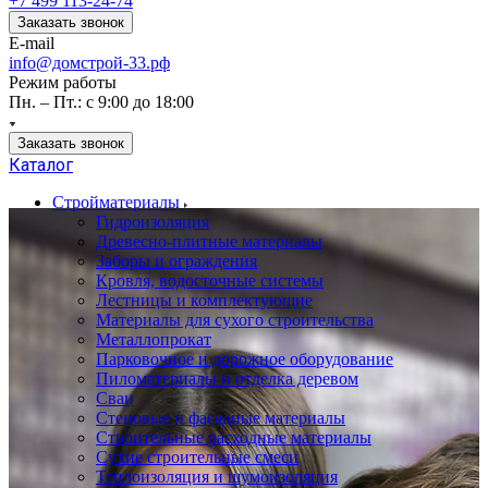
+7 499 113-24-74
Заказать звонок
E-mail
info@домстрой-33.рф
Режим работы
Пн. – Пт.: с 9:00 до 18:00
Заказать звонок
Каталог
Стройматериалы
Гидроизоляция
Древесно-плитные материалы
Заборы и ограждения
Кровля, водосточные системы
Лестницы и комплектующие
Материалы для сухого строительства
Металлопрокат
Парковочное и дорожное оборудование
Пиломатериалы и отделка деревом
Сваи
Стеновые и фасадные материалы
Строительные расходные материалы
Сухие строительные смеси
Теплоизоляция и шумоизоляция