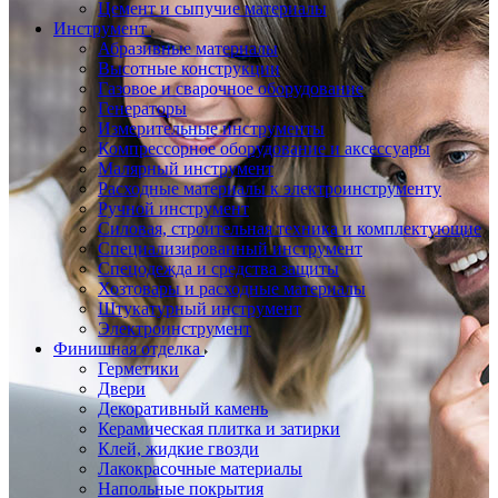
Цемент и сыпучие материалы
Инструмент
Абразивные материалы
Высотные конструкции
Газовое и сварочное оборудование
Генераторы
Измерительные инструменты
Компрессорное оборудование и аксессуары
Малярный инструмент
Расходные материалы к электроинструменту
Ручной инструмент
Силовая, строительная техника и комплектующие
Специализированный инструмент
Спецодежда и средства защиты
Хозтовары и расходные материалы
Штукатурный инструмент
Электроинструмент
Финишная отделка
Герметики
Двери
Декоративный камень
Керамическая плитка и затирки
Клей, жидкие гвозди
Лакокрасочные материалы
Напольные покрытия