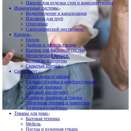
Панели для отделки стен и комплектующие
Инженерные системы
Водоотведение и канализация
Изоляция для труб
Отопление
Сантехнический инструмент
Крепеж
Гвозди
Дюбели и дюбель-гвозди
Крепеж для фасадных систем
Метрический крепеж
Саморезы и шурупы
Скрытый крепеж
Сад и досуг
Ограждения и заборы
Садовая техника и комплектующие
Садовые дорожки
Садовый инструмент
Теплицы, парники и грядки
Уборочная техника и инвентарь
Хозблоки и бытовки
Товары для дома
Бытовая техника
Мебель
Посуда и кухонная утварь