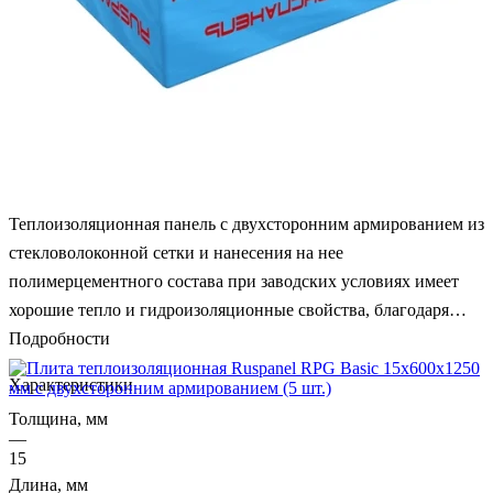
Теплоизоляционная панель с двухсторонним армированием из
стекловолоконной сетки и нанесения на нее
полимерцементного состава при заводских условиях имеет
хорошие тепло и гидроизоляционные свойства, благодаря
которым панель можно использовать под 100% финишную
Подробности
отделку штукатуркой, шпатлевкой, краской, кафелем или
Характеристики
декоративным камнем на плиточный клей. Малый вес,
Толщина, мм
технологичность – низкая нагрузка на несущие конструкции и
—
крепеж, удобство транспортировки и монтажа. Панель RPG
15
не имеет линейного расширения от воздействия влаги и
Длина, мм