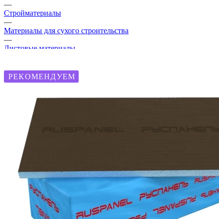
—
Стройматериалы
—
Материалы для сухого строительства
—
Листовые материалы
—
Плита теплоизоляционная Ruspanel RPG Basic 15х600х1250
мм с двухсторонним армированием (5 шт.)
РЕКОМЕНДУЕМ