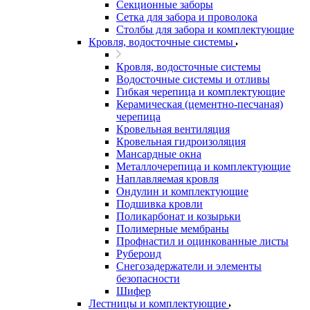
Секционные заборы
Сетка для забора и проволока
Столбы для забора и комплектующие
Кровля, водосточные системы
Кровля, водосточные системы
Водосточные системы и отливы
Гибкая черепица и комплектующие
Керамическая (цементно-песчаная)
черепица
Кровельная вентиляция
Кровельная гидроизоляция
Мансардные окна
Металлочерепица и комплектующие
Наплавляемая кровля
Ондулин и комплектующие
Подшивка кровли
Поликарбонат и козырьки
Полимерные мембраны
Профнастил и оцинкованные листы
Рубероид
Снегозадержатели и элементы
безопасности
Шифер
Лестницы и комплектующие