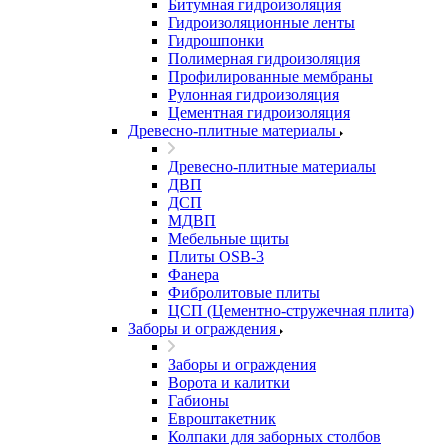
Битумная гидроизоляция
Гидроизоляционные ленты
Гидрошпонки
Полимерная гидроизоляция
Профилированные мембраны
Рулонная гидроизоляция
Цементная гидроизоляция
Древесно-плитные материалы
Древесно-плитные материалы
ДВП
ДСП
МДВП
Мебельные щиты
Плиты OSB-3
Фанера
Фибролитовые плиты
ЦСП (Цементно-стружечная плита)
Заборы и ограждения
Заборы и ограждения
Ворота и калитки
Габионы
Евроштакетник
Колпаки для заборных столбов