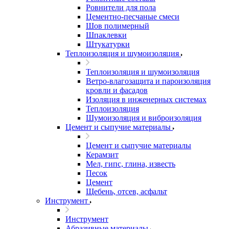
Ровнители для пола
Цементно-песчаные смеси
Шов полимерный
Шпаклевки
Штукатурки
Теплоизоляция и шумоизоляция
Теплоизоляция и шумоизоляция
Ветро-влагозащита и пароизоляция
кровли и фасадов
Изоляция в инженерных системах
Теплоизоляция
Шумоизоляция и виброизоляция
Цемент и сыпучие материалы
Цемент и сыпучие материалы
Керамзит
Мел, гипс, глина, известь
Песок
Цемент
Щебень, отсев, асфальт
Инструмент
Инструмент
Абразивные материалы