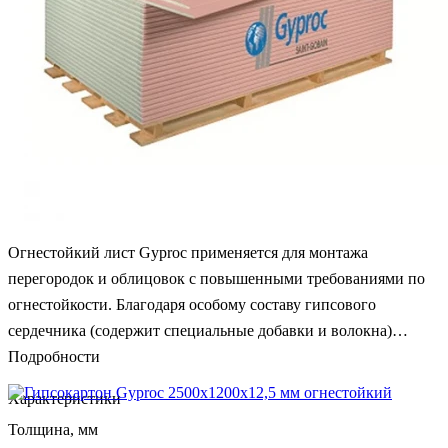
Огнестойкий лист Gyproc применяется для монтажа
перегородок и облицовок с повышенными требованиями по
огнестойкости. Благодаря особому составу гипсового
сердечника (содержит специальные добавки и волокна)
Gyproc огнестойкий дольше других листов выдерживает
Подробности
воздействие открытого пламени, что приводит к увеличению
Характеристики
предела огнестойкости всей конструкции. Лицевой картон
Толщина, мм
огнестойкого листа окрашен в светло-розовый цвет. Согласно
—