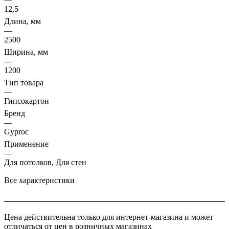
ГОСТ 32614 плиты могут иметь допуски по ширине -4мм и
12,5
длине до ±5 мм.
Длина, мм
—
2500
Ширина, мм
—
1200
Тип товара
—
Гипсокартон
Бренд
—
Gyproc
Применение
—
Для потолков, Для стен
Все характеристики
Цена действительна только для интернет-магазина и может
отличаться от цен в розничных магазинах