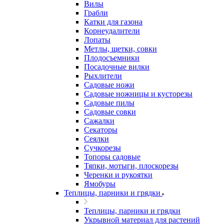
Вилы
Грабли
Катки для газона
Корнеудалители
Лопаты
Метлы, щетки, совки
Плодосъемники
Посадочные вилки
Рыхлители
Садовые ножи
Садовые ножницы и кусторезы
Садовые пилы
Садовые совки
Сажалки
Секаторы
Сеялки
Сучкорезы
Топоры садовые
Тяпки, мотыги, плоскорезы
Черенки и рукоятки
Ямобуры
Теплицы, парники и грядки
Теплицы, парники и грядки
Укрывной материал для растений