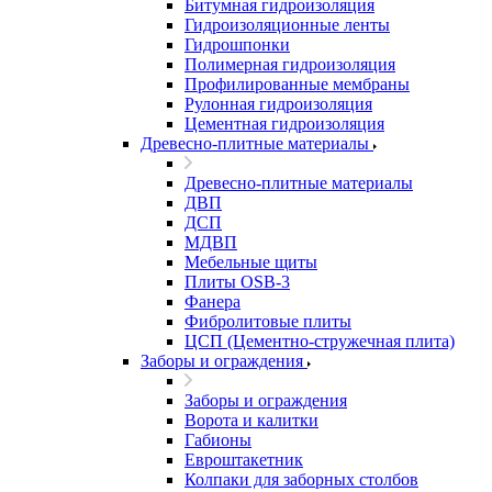
Битумная гидроизоляция
Гидроизоляционные ленты
Гидрошпонки
Полимерная гидроизоляция
Профилированные мембраны
Рулонная гидроизоляция
Цементная гидроизоляция
Древесно-плитные материалы
Древесно-плитные материалы
ДВП
ДСП
МДВП
Мебельные щиты
Плиты OSB-3
Фанера
Фибролитовые плиты
ЦСП (Цементно-стружечная плита)
Заборы и ограждения
Заборы и ограждения
Ворота и калитки
Габионы
Евроштакетник
Колпаки для заборных столбов