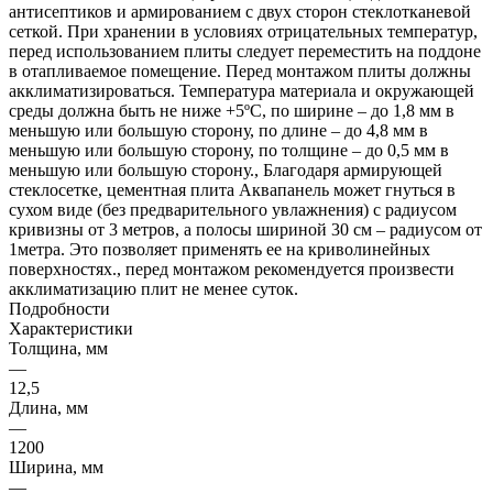
антисептиков и армированием с двух сторон стеклотканевой
сеткой. При хранении в условиях отрицательных температур,
перед использованием плиты следует переместить на поддоне
в отапливаемое помещение. Перед монтажом плиты должны
акклиматизироваться. Температура материала и окружающей
среды должна быть не ниже +5ºС, по ширине – до 1,8 мм в
меньшую или большую сторону, по длине – до 4,8 мм в
меньшую или большую сторону, по толщине – до 0,5 мм в
меньшую или большую сторону., Благодаря армирующей
стеклосетке, цементная плита Аквапанель может гнуться в
сухом виде (без предварительного увлажнения) с радиусом
кривизны от 3 метров, а полосы шириной 30 см – радиусом от
1метра. Это позволяет применять ее на криволинейных
поверхностях., перед монтажом рекомендуется произвести
акклиматизацию плит не менее суток.
Подробности
Характеристики
Толщина, мм
—
12,5
Длина, мм
—
1200
Ширина, мм
—