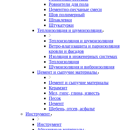
Ровнители для пола
Цементно-песчаные смеси
Шов полимерный
Шпаклевки
Штукатурки
Теплоизоляция и шумоизоляция
Теплоизоляция и шумоизоляция
Ветро-влагозащита и пароизоляция
кровли и фасадов
Изоляция в инженерных системах
Теплоизоляция
Шумоизоляция и виброизоляция
Цемент и сыпучие материалы
Цемент и сыпучие материалы
Керамзит
Мел, гипс, глина, известь
Песок
Цемент
Щебень, отсев, асфальт
Инструмент
Инструмент
Абразивные материалы