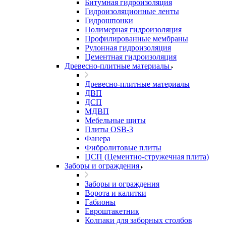
Битумная гидроизоляция
Гидроизоляционные ленты
Гидрошпонки
Полимерная гидроизоляция
Профилированные мембраны
Рулонная гидроизоляция
Цементная гидроизоляция
Древесно-плитные материалы
Древесно-плитные материалы
ДВП
ДСП
МДВП
Мебельные щиты
Плиты OSB-3
Фанера
Фибролитовые плиты
ЦСП (Цементно-стружечная плита)
Заборы и ограждения
Заборы и ограждения
Ворота и калитки
Габионы
Евроштакетник
Колпаки для заборных столбов