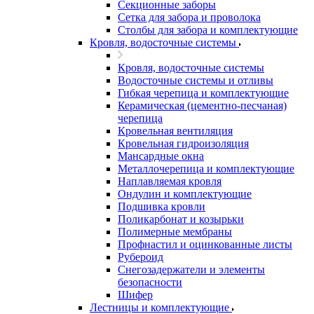
Секционные заборы
Сетка для забора и проволока
Столбы для забора и комплектующие
Кровля, водосточные системы
Кровля, водосточные системы
Водосточные системы и отливы
Гибкая черепица и комплектующие
Керамическая (цементно-песчаная)
черепица
Кровельная вентиляция
Кровельная гидроизоляция
Мансардные окна
Металлочерепица и комплектующие
Наплавляемая кровля
Ондулин и комплектующие
Подшивка кровли
Поликарбонат и козырьки
Полимерные мембраны
Профнастил и оцинкованные листы
Рубероид
Снегозадержатели и элементы
безопасности
Шифер
Лестницы и комплектующие