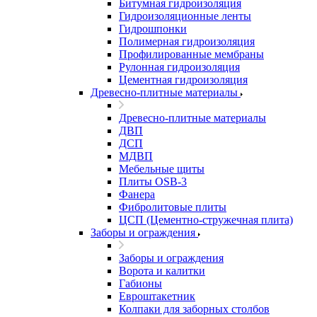
Битумная гидроизоляция
Гидроизоляционные ленты
Гидрошпонки
Полимерная гидроизоляция
Профилированные мембраны
Рулонная гидроизоляция
Цементная гидроизоляция
Древесно-плитные материалы
Древесно-плитные материалы
ДВП
ДСП
МДВП
Мебельные щиты
Плиты OSB-3
Фанера
Фибролитовые плиты
ЦСП (Цементно-стружечная плита)
Заборы и ограждения
Заборы и ограждения
Ворота и калитки
Габионы
Евроштакетник
Колпаки для заборных столбов