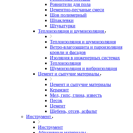
Ровнители для пола
Цементно-песчаные смеси
Шов полимерный
Шпаклевки
Штукатурки
Теплоизоляция и шумоизоляция
Теплоизоляция и шумоизоляция
Ветро-влагозащита и пароизоляция
кровли и фасадов
Изоляция в инженерных системах
Теплоизоляция
Шумоизоляция и виброизоляция
Цемент и сыпучие материалы
Цемент и сыпучие материалы
Керамзит
Мел, гипс, глина, известь
Песок
Цемент
Щебень, отсев, асфальт
Инструмент
Инструмент
Абразивные материалы