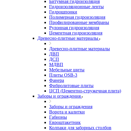
Битумная гидроизоляция
Гидроизоляционные ленты
Гидрошпонки
Полимерная гидроизоляция
Профилированные мембраны
Рулонная гидроизоляция
Цементная гидроизоляция
Древесно-плитные материалы
Древесно-плитные материалы
ДВП
ДСП
МДВП
Мебельные щиты
Плиты OSB-3
Фанера
Фибролитовые плиты
ЦСП (Цементно-стружечная плита)
Заборы и ограждения
Заборы и ограждения
Ворота и калитки
Габионы
Евроштакетник
Колпаки для заборных столбов