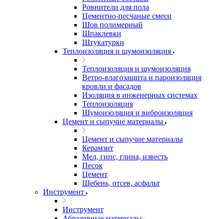
Ровнители для пола
Цементно-песчаные смеси
Шов полимерный
Шпаклевки
Штукатурки
Теплоизоляция и шумоизоляция
Теплоизоляция и шумоизоляция
Ветро-влагозащита и пароизоляция
кровли и фасадов
Изоляция в инженерных системах
Теплоизоляция
Шумоизоляция и виброизоляция
Цемент и сыпучие материалы
Цемент и сыпучие материалы
Керамзит
Мел, гипс, глина, известь
Песок
Цемент
Щебень, отсев, асфальт
Инструмент
Инструмент
Абразивные материалы