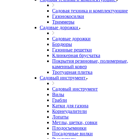
Садовая техника и комплектующие
Газонокосилки
Триммеры
Садовые дорожки
Садовые дорожки
Бордюры
Газонные решетки
Клинкерная брусчатка
Покрытия резиновые, полимерные,
каменный ковер
Тротуарная плитка
Садовый инструмент
Садовый инструмент
Вилы
Грабли
Катки для газона
Корнеудалители
Лопаты
Метлы, щетки, совки
Плодосъемники
Посадочные вилки