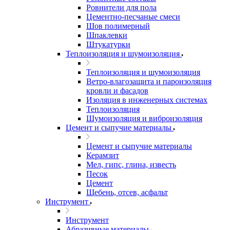
Ровнители для пола
Цементно-песчаные смеси
Шов полимерный
Шпаклевки
Штукатурки
Теплоизоляция и шумоизоляция
Теплоизоляция и шумоизоляция
Ветро-влагозащита и пароизоляция
кровли и фасадов
Изоляция в инженерных системах
Теплоизоляция
Шумоизоляция и виброизоляция
Цемент и сыпучие материалы
Цемент и сыпучие материалы
Керамзит
Мел, гипс, глина, известь
Песок
Цемент
Щебень, отсев, асфальт
Инструмент
Инструмент
Абразивные материалы