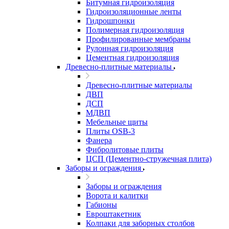
Битумная гидроизоляция
Гидроизоляционные ленты
Гидрошпонки
Полимерная гидроизоляция
Профилированные мембраны
Рулонная гидроизоляция
Цементная гидроизоляция
Древесно-плитные материалы
Древесно-плитные материалы
ДВП
ДСП
МДВП
Мебельные щиты
Плиты OSB-3
Фанера
Фибролитовые плиты
ЦСП (Цементно-стружечная плита)
Заборы и ограждения
Заборы и ограждения
Ворота и калитки
Габионы
Евроштакетник
Колпаки для заборных столбов