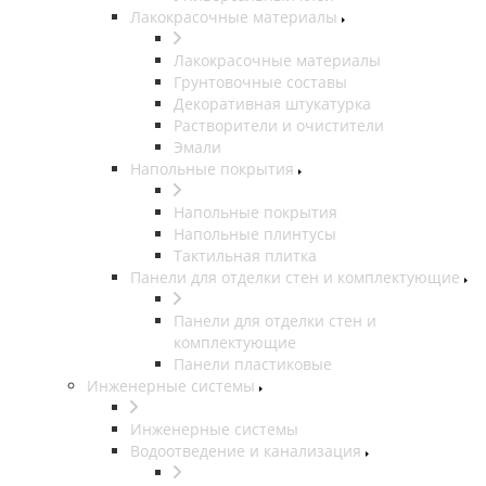
Лакокрасочные материалы
Лакокрасочные материалы
Грунтовочные составы
Декоративная штукатурка
Растворители и очистители
Эмали
Напольные покрытия
Напольные покрытия
Напольные плинтусы
Тактильная плитка
Панели для отделки стен и комплектующие
Панели для отделки стен и
комплектующие
Панели пластиковые
Инженерные системы
Инженерные системы
Водоотведение и канализация