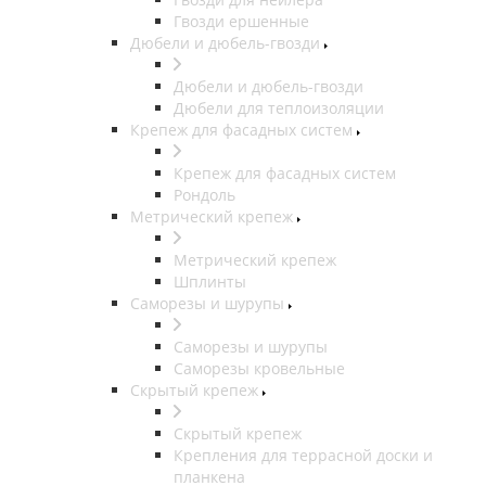
Гвозди ершенные
Дюбели и дюбель-гвозди
Дюбели и дюбель-гвозди
Дюбели для теплоизоляции
Крепеж для фасадных систем
Крепеж для фасадных систем
Рондоль
Метрический крепеж
Метрический крепеж
Шплинты
Саморезы и шурупы
Саморезы и шурупы
Саморезы кровельные
Скрытый крепеж
Скрытый крепеж
Крепления для террасной доски и
планкена