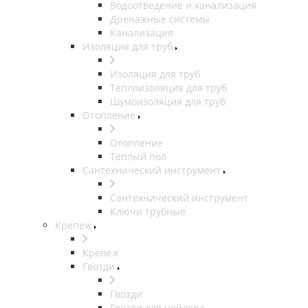
Водоотведение и канализация
Дренажные системы
Канализация
Изоляция для труб
Изоляция для труб
Теплоизоляция для труб
Шумоизоляция для труб
Отопление
Отопление
Теплый пол
Сантехнический инструмент
Сантехнический инструмент
Ключи трубные
Крепеж
Крепеж
Гвозди
Гвозди
Гвозди для нейлера