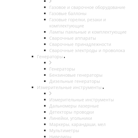
Газовое и сварочное оборудование
Газовые баллоны
Газовые горелки, резаки и
комплектующие
Лампы паяльные и комплектующие
Сварочные аппараты
Сварочные принадлежности
Сварочные электроды и проволока
Генераторы
Генераторы
Бензиновые генераторы
Дизельные генераторы
Измерительные инструменты
Измерительные инструменты
Дальномеры лазерные
Детекторы проводки
Линейки, угольники
Маркеры, карандаши, мел
Мультиметры
Нивелиры