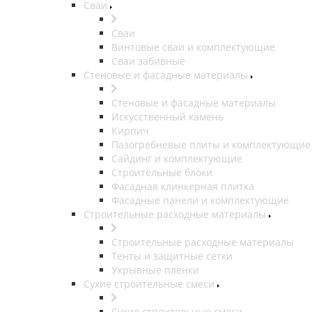
Сваи
Сваи
Винтовые сваи и комплектующие
Сваи забивные
Стеновые и фасадные материалы
Стеновые и фасадные материалы
Искусственный камень
Кирпич
Пазогребневые плиты и комплектующие
Сайдинг и комплектующие
Строительные блоки
Фасадная клинкерная плитка
Фасадные панели и комплектующие
Строительные расходные материалы
Строительные расходные материалы
Тенты и защитные сетки
Укрывные пленки
Сухие строительные смеси
Сухие строительные смеси