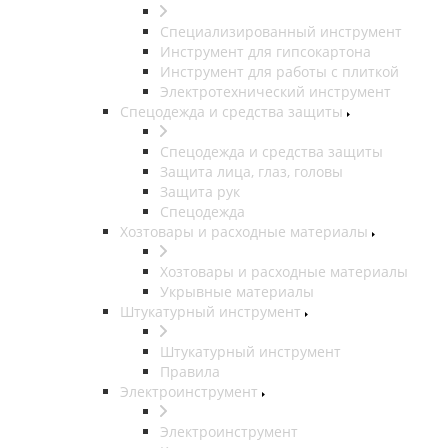
Специализированный инструмент
Инструмент для гипсокартона
Инструмент для работы с плиткой
Электротехнический инструмент
Спецодежда и средства защиты
Спецодежда и средства защиты
Защита лица, глаз, головы
Защита рук
Спецодежда
Хозтовары и расходные материалы
Хозтовары и расходные материалы
Укрывные материалы
Штукатурный инструмент
Штукатурный инструмент
Правила
Электроинструмент
Электроинструмент