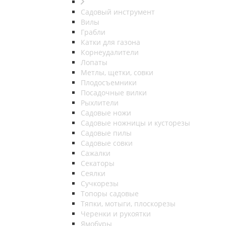
Садовый инструмент
Вилы
Грабли
Катки для газона
Корнеудалители
Лопаты
Метлы, щетки, совки
Плодосъемники
Посадочные вилки
Рыхлители
Садовые ножи
Садовые ножницы и кусторезы
Садовые пилы
Садовые совки
Сажалки
Секаторы
Сеялки
Сучкорезы
Топоры садовые
Тяпки, мотыги, плоскорезы
Черенки и рукоятки
Ямобуры