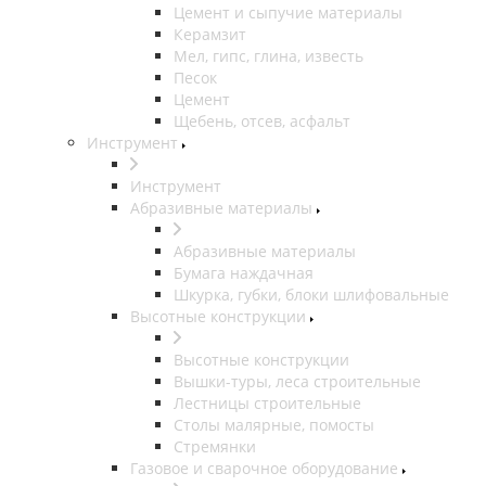
Цемент и сыпучие материалы
Керамзит
Мел, гипс, глина, известь
Песок
Цемент
Щебень, отсев, асфальт
Инструмент
Инструмент
Абразивные материалы
Абразивные материалы
Бумага наждачная
Шкурка, губки, блоки шлифовальные
Высотные конструкции
Высотные конструкции
Вышки-туры, леса строительные
Лестницы строительные
Столы малярные, помосты
Стремянки
Газовое и сварочное оборудование