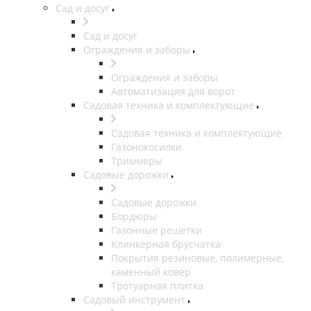
Сад и досуг
Сад и досуг
Ограждения и заборы
Ограждения и заборы
Автоматизация для ворот
Садовая техника и комплектующие
Садовая техника и комплектующие
Газонокосилки
Триммеры
Садовые дорожки
Садовые дорожки
Бордюры
Газонные решетки
Клинкерная брусчатка
Покрытия резиновые, полимерные,
каменный ковер
Тротуарная плитка
Садовый инструмент