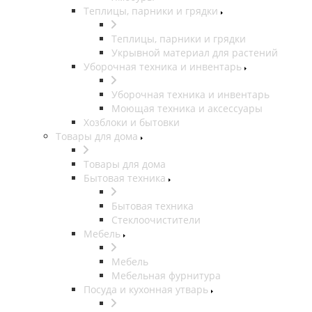
Теплицы, парники и грядки
Теплицы, парники и грядки
Укрывной материал для растений
Уборочная техника и инвентарь
Уборочная техника и инвентарь
Моющая техника и аксессуары
Хозблоки и бытовки
Товары для дома
Товары для дома
Бытовая техника
Бытовая техника
Стеклоочистители
Мебель
Мебель
Мебельная фурнитура
Посуда и кухонная утварь