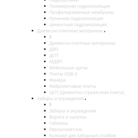
Полимерная гидроизоляция
Профилированные мембраны
Рулонная гидроизоляция
Цементная гидроизоляция
Древесно-плитные материалы
Древесно-плитные материалы
ДВП
ДСП
МДВП
Мебельные щиты
Плиты OSB-3
Фанера
Фибролитовые плиты
ЦСП (Цементно-стружечная плита)
Заборы и ограждения
Заборы и ограждения
Ворота и калитки
Габионы
Евроштакетник
Колпаки для заборных столбов