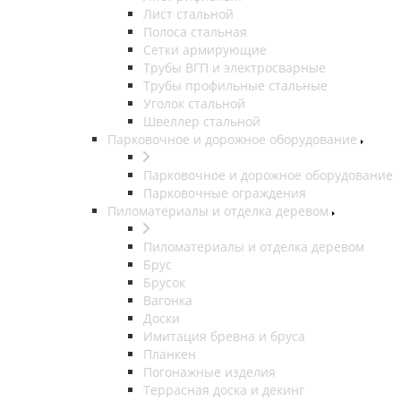
Лист стальной
Полоса стальная
Сетки армирующие
Трубы ВГП и электросварные
Трубы профильные стальные
Уголок стальной
Швеллер стальной
Парковочное и дорожное оборудование
Парковочное и дорожное оборудование
Парковочные ограждения
Пиломатериалы и отделка деревом
Пиломатериалы и отделка деревом
Брус
Брусок
Вагонка
Доски
Имитация бревна и бруса
Планкен
Погонажные изделия
Террасная доска и декинг