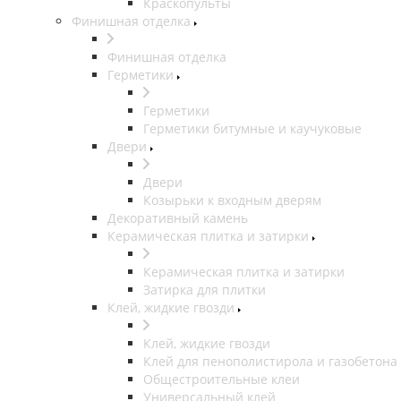
Краскопульты
Финишная отделка
Финишная отделка
Герметики
Герметики
Герметики битумные и каучуковые
Двери
Двери
Козырьки к входным дверям
Декоративный камень
Керамическая плитка и затирки
Керамическая плитка и затирки
Затирка для плитки
Клей, жидкие гвозди
Клей, жидкие гвозди
Клей для пенополистирола и газобетона
Общестроительные клеи
Универсальный клей