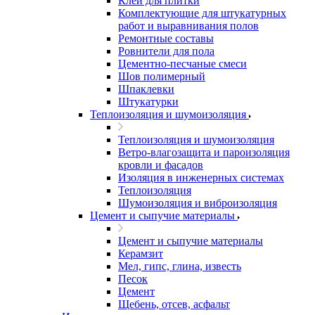
Клей для плитки
Комплектующие для штукатурных
работ и выравнивания полов
Ремонтные составы
Ровнители для пола
Цементно-песчаные смеси
Шов полимерный
Шпаклевки
Штукатурки
Теплоизоляция и шумоизоляция
Теплоизоляция и шумоизоляция
Ветро-влагозащита и пароизоляция
кровли и фасадов
Изоляция в инженерных системах
Теплоизоляция
Шумоизоляция и виброизоляция
Цемент и сыпучие материалы
Цемент и сыпучие материалы
Керамзит
Мел, гипс, глина, известь
Песок
Цемент
Щебень, отсев, асфальт