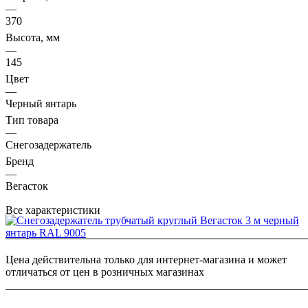
—
Снегозадержатели должны быть установлены выше
370
карнизного свеса.
Высота, мм
—
145
Цвет
—
Черный янтарь
Тип товара
—
Снегозадержатель
Бренд
—
Вегасток
Все характеристики
Цена действительна только для интернет-магазина и может
отличаться от цен в розничных магазинах