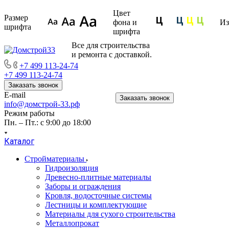
Цвет
Размер
фона и
Из
шрифта
шрифта
Все для строительства
и ремонта с доставкой.
+7 499 113-24-74
+7 499 113-24-74
Заказать звонок
E-mail
Заказать звонок
info@домстрой-33.рф
Режим работы
Пн. – Пт.: с 9:00 до 18:00
Каталог
Стройматериалы
Гидроизоляция
Древесно-плитные материалы
Заборы и ограждения
Кровля, водосточные системы
Лестницы и комплектующие
Материалы для сухого строительства
Металлопрокат