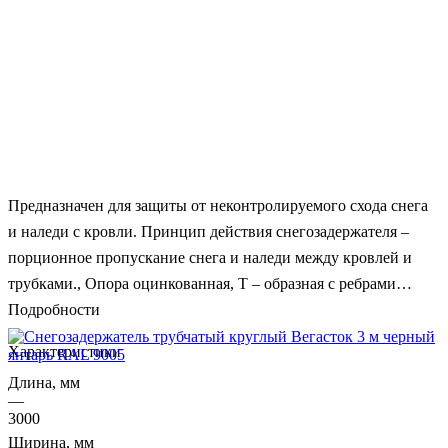
Предназначен для защиты от неконтролируемого схода снега
и наледи с кровли. Принцип действия снегозадержателя –
порционное пропускание снега и наледи между кровлей и
трубками., Опора оцинкованная, Т – образная с ребрами
жесткости (длина – 370 мм, высота – 145 мм, толщина 1,2 мм
Подробности
(4 шт)). Труба круглая, прокатная с ребром жесткости,
Характеристики
толщина стенки 0,8 мм, длина 3 м (2 шт), Комплект крепежа
Длина, мм
(метизы, уплотнители)., Установка опор снегозадержателей
—
должна быть произведена строго в низ волны профиля по
3000
периметру кровли одной сплошной линией.
Ширина, мм