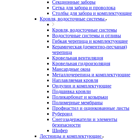
Секционные заборы
Сетка для забора и проволока
Столбы для забора и комплектующие
Кровля, водосточные системы
Кровля, водосточные системы
Водосточные системы и отливы
Гибкая черепица и комплектующие
Керамическая (цементно-песчаная)
черепица
Кровельная вентиляция
Кровельная гидроизоляция
Мансардные окна
Металлочерепица и комплектующие
Наплавляемая кровля
Ондулин и комплектующие
Подшивка кровли
Поликарбонат и козырьки
Полимерные мембраны
Профнастил и оцинкованные листы
Рубероид
Снегозадержатели и элементы
безопасности
Шифер
Лестницы и комплектующие