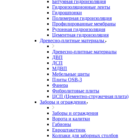
Битумная гидроизоляция
Гидроизоляционные ленты
Гидрошпонки
Полимерная гидроизоляция
Профилированные мембраны
Рулонная гидроизоляция
Цементная гидроизоляция
Древесно-плитные материалы
Древесно-плитные материалы
ДВП
ДСП
МДВП
Мебельные щиты
Плиты OSB-3
Фанера
Фибролитовые плиты
ЦСП (Цементно-стружечная плита)
Заборы и ограждения
Заборы и ограждения
Ворота и калитки
Габионы
Евроштакетник
Колпаки для заборных столбов