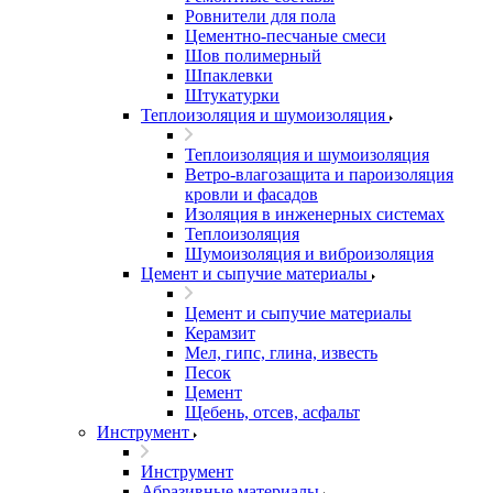
Ровнители для пола
Цементно-песчаные смеси
Шов полимерный
Шпаклевки
Штукатурки
Теплоизоляция и шумоизоляция
Теплоизоляция и шумоизоляция
Ветро-влагозащита и пароизоляция
кровли и фасадов
Изоляция в инженерных системах
Теплоизоляция
Шумоизоляция и виброизоляция
Цемент и сыпучие материалы
Цемент и сыпучие материалы
Керамзит
Мел, гипс, глина, известь
Песок
Цемент
Щебень, отсев, асфальт
Инструмент
Инструмент
Абразивные материалы