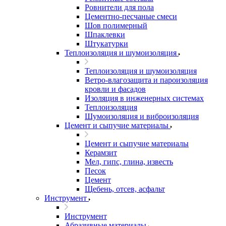
Ровнители для пола
Цементно-песчаные смеси
Шов полимерный
Шпаклевки
Штукатурки
Теплоизоляция и шумоизоляция
Теплоизоляция и шумоизоляция
Ветро-влагозащита и пароизоляция
кровли и фасадов
Изоляция в инженерных системах
Теплоизоляция
Шумоизоляция и виброизоляция
Цемент и сыпучие материалы
Цемент и сыпучие материалы
Керамзит
Мел, гипс, глина, известь
Песок
Цемент
Щебень, отсев, асфальт
Инструмент
Инструмент
Абразивные материалы