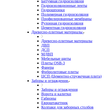
Битумная гидроизоляция
Гидроизоляционные ленты
Гидрошпонки
Полимерная гидроизоляция
Профилированные мембраны
Рулонная гидроизоляция
Цементная гидроизоляция
Древесно-плитные материалы
Древесно-плитные материалы
ДВП
ДСП
МДВП
Мебельные щиты
Плиты OSB-3
Фанера
Фибролитовые плиты
ЦСП (Цементно-стружечная плита)
Заборы и ограждения
Заборы и ограждения
Ворота и калитки
Габионы
Евроштакетник
Колпаки для заборных столбов