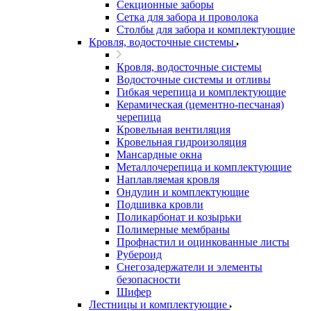
Секционные заборы
Сетка для забора и проволока
Столбы для забора и комплектующие
Кровля, водосточные системы
Кровля, водосточные системы
Водосточные системы и отливы
Гибкая черепица и комплектующие
Керамическая (цементно-песчаная)
черепица
Кровельная вентиляция
Кровельная гидроизоляция
Мансардные окна
Металлочерепица и комплектующие
Наплавляемая кровля
Ондулин и комплектующие
Подшивка кровли
Поликарбонат и козырьки
Полимерные мембраны
Профнастил и оцинкованные листы
Рубероид
Снегозадержатели и элементы
безопасности
Шифер
Лестницы и комплектующие