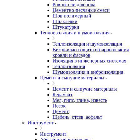
Ровнители для пола
Цементно-песчаные смеси
Шов полимерный
Шпаклевки
Штукатурки
Теплоизоляция и шумоизоляция
Теплоизоляция и шумоизоляция
Ветро-влагозащита и пароизоляция
кровли и фасадов
Изоляция в инженерных системах
Теплоизоляция
Шумоизоляция и виброизоляция
Цемент и сыпучие материалы
Цемент и сыпучие материалы
Керамзит
Мел, гипс, глина, известь
Песок
Цемент
Щебень, отсев, асфальт
Инструмент
Инструмент
Абразивные материалы