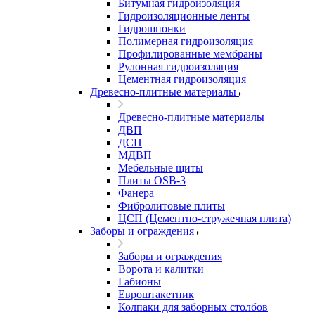
Битумная гидроизоляция
Гидроизоляционные ленты
Гидрошпонки
Полимерная гидроизоляция
Профилированные мембраны
Рулонная гидроизоляция
Цементная гидроизоляция
Древесно-плитные материалы
Древесно-плитные материалы
ДВП
ДСП
МДВП
Мебельные щиты
Плиты OSB-3
Фанера
Фибролитовые плиты
ЦСП (Цементно-стружечная плита)
Заборы и ограждения
Заборы и ограждения
Ворота и калитки
Габионы
Евроштакетник
Колпаки для заборных столбов