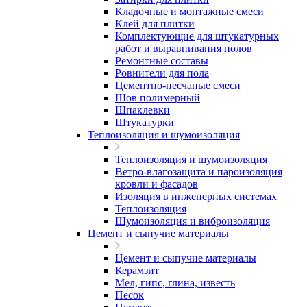
Кладочные и монтажные смеси
Клей для плитки
Комплектующие для штукатурных
работ и выравнивания полов
Ремонтные составы
Ровнители для пола
Цементно-песчаные смеси
Шов полимерный
Шпаклевки
Штукатурки
Теплоизоляция и шумоизоляция
Теплоизоляция и шумоизоляция
Ветро-влагозащита и пароизоляция
кровли и фасадов
Изоляция в инженерных системах
Теплоизоляция
Шумоизоляция и виброизоляция
Цемент и сыпучие материалы
Цемент и сыпучие материалы
Керамзит
Мел, гипс, глина, известь
Песок