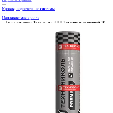
—
Кровля, водосточные системы
—
Наплавляемая кровля
—
Гидроизоляция Техноэласт ЭПП Технониколь черный 10
кв.м
Рекомендуем