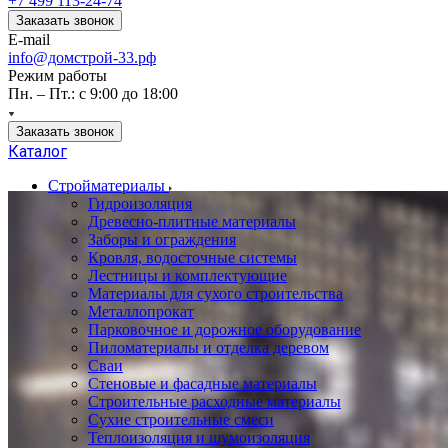
+7 499 113-24-74
Заказать звонок
E-mail
info@домстрой-33.рф
Режим работы
Пн. – Пт.: с 9:00 до 18:00
Заказать звонок
Каталог
Стройматериалы
Гидроизоляция
Древесно-плитные материалы
Заборы и ограждения
Кровля, водосточные системы
Лестницы и комплектующие
Материалы для сухого строительства
Металлопрокат
Парковочное и дорожное оборудование
Пиломатериалы и отделка деревом
Сваи
Стеновые и фасадные материалы
Строительные расходные материалы
Сухие строительные смеси
Теплоизоляция и шумоизоляция