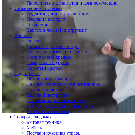
Панели для отделки стен и комплектующие
Инженерные системы
Водоотведение и канализация
Изоляция для труб
Отопление
Сантехнический инструмент
Крепеж
Гвозди
Дюбели и дюбель-гвозди
Крепеж для фасадных систем
Метрический крепеж
Саморезы и шурупы
Скрытый крепеж
Сад и досуг
Ограждения и заборы
Садовая техника и комплектующие
Садовые дорожки
Садовый инструмент
Теплицы, парники и грядки
Уборочная техника и инвентарь
Хозблоки и бытовки
Товары для дома
Бытовая техника
Мебель
Посуда и кухонная утварь