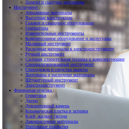
Цемент и сыпучие материалы
Инструмент
Абразивные материалы
Высотные конструкции
Газовое и сварочное оборудование
Генераторы
Измерительные инструменты
Компрессорное оборудование и аксессуары
Малярный инструмент
Расходные материалы к электроинструменту
Ручной инструмент
Силовая, строительная техника и комплектующие
Специализированный инструмент
Спецодежда и средства защиты
Хозтовары и расходные материалы
Штукатурный инструмент
Электроинструмент
Финишная отделка
Герметики
Двери
Декоративный камень
Керамическая плитка и затирки
Клей, жидкие гвозди
Лакокрасочные материалы
Напольные покрытия