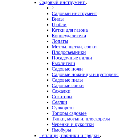
Садовый инструмент
Садовый инструмент
Вилы
Грабли
Катки для газона
Корнеудалители
Лопаты
Метлы, щетки, совки
Плодосъемники
Посадочные вилки
Рыхлители
Садовые ножи
Садовые ножницы и кусторезы
Садовые пилы
Садовые совки
Сажалки
Секаторы
Сеялки
Сучкорезы
Топоры садовые
Тяпки, мотыги, плоскорезы
Черенки и рукоятки
Ямобуры
Теплицы, парники и грядки